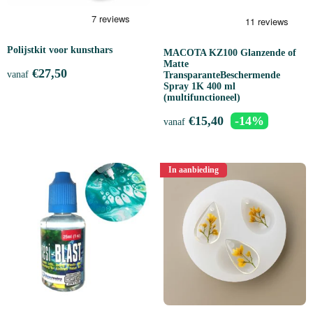
Polijstkit voor kunsthars
MACOTA KZ100 Glanzende of
Matte
€
27,50
vanaf
TransparanteBeschermende
Spray 1K 400 ml
(multifunctioneel)
€
15,40
-14%
vanaf
In aanbieding