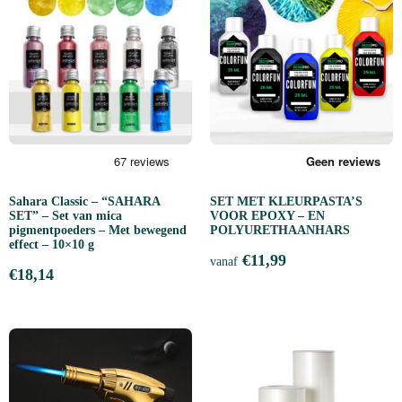
Sahara Classic – “SAHARA
SET MET KLEURPASTA’S
SET” – Set van mica
VOOR EPOXY – EN
pigmentpoeders – Met bewegend
POLYURETHAANHARS
effect – 10×10 g
€
11,99
vanaf
€
18,14