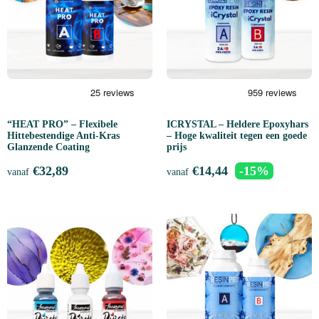
“HEAT PRO” – Flexibele
ICRYSTAL – Heldere Epoxyhars
Hittebestendige Anti-Kras
– Hoge kwaliteit tegen een goede
Glanzende Coating
prijs
€
32,89
€
14,44
-15%
vanaf
vanaf