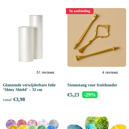
In aanbieding
Glanzende verwijderbare folie
Steunstang voor fruithouder
‘Shiny Shield’ – 32 cm
€
5,23
-29%
€
3,98
vanaf