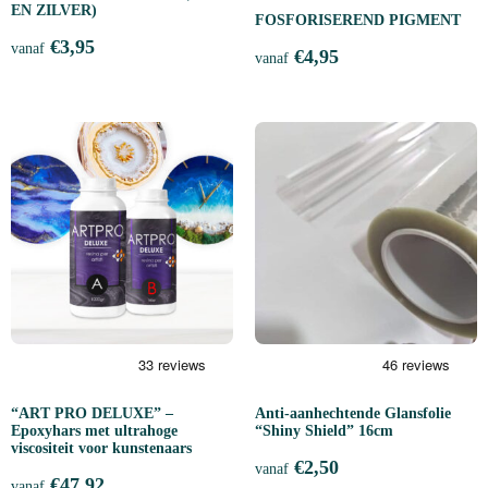
EN ZILVER)
FOSFORISEREND PIGMENT
€
3,95
vanaf
€
4,95
vanaf
“ART PRO DELUXE” –
Anti-aanhechtende Glansfolie
Epoxyhars met ultrahoge
“Shiny Shield” 16cm
viscositeit voor kunstenaars
€
2,50
vanaf
€
47,92
vanaf