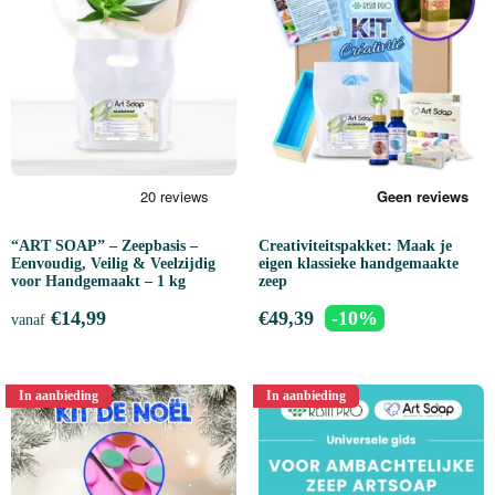
“ART SOAP” – Zeepbasis –
Creativiteitspakket: Maak je
Eenvoudig, Veilig & Veelzijdig
eigen klassieke handgemaakte
voor Handgemaakt – 1 kg
zeep
€
14,99
€
49,39
-10%
vanaf
In aanbieding
In aanbieding