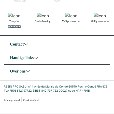
bedekken.
tegels
Trustpilot
Snelle levering
Veilige transacties
Veilig retourneren
Contact
Handige links
Over ons
RESIN PRO SASU, n° 4 Allée du Marais de Condé 60510 Rochy-Condé FRANCE
TVA FR05842797722 SIRET 842 797 722 00027 code NAF 4791B
|
Privacybeleid
Cookiebeleid