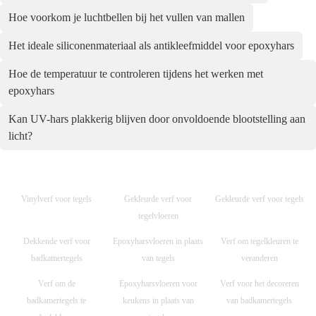
Hoe voorkom je luchtbellen bij het vullen van mallen
Het ideale siliconenmateriaal als antikleefmiddel voor epoxyhars
Hoe de temperatuur te controleren tijdens het werken met
epoxyhars
Kan UV-hars plakkerig blijven door onvoldoende blootstelling aan
licht?
Vinylverf voor tegels
Gekleurde verf voor
Gekleurde verf voor tegels
tegelvloeren
Dekkende verf voor
Epoxyharsvloeren in plaats
Verf om tegelkleuren te
badkamertegels
van tegels
veranderen
Verf om de
Epoxyharsvloeren voor
Verf voor het decoreren
badkamertegels te
keukens in plaats van
van badkamertegels