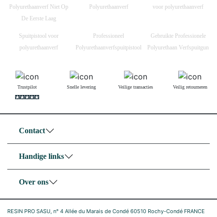
Polyurethaanverf Niet Op
Polyurethaanverf
voor polyurethaanverf
De Eerste Laag
Spuitpistool voor
Professioneel
Gebruikte Professionele
polyurethaanverf
Polyurethaanverfspuitpistool
Polyurethaan Verfspuitgun
Trustpilot
Snelle levering
Veilige transacties
Veilig retourneren
Contact
Handige links
Over ons
RESIN PRO SASU, n° 4 Allée du Marais de Condé 60510 Rochy-Condé FRANCE