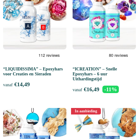
“LIQUIDISSIMA” – Epoxyhars
“ICREATION” – Snelle
voor Creaties en Sieraden
Epoxyhars – 6 uur
Uithardingstijd
€
14,49
vanaf
€
16,49
-11%
vanaf
In aanbieding