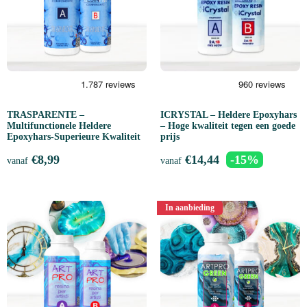
TRASPARENTE –
ICRYSTAL – Heldere Epoxyhars
Multifunctionele Heldere
– Hoge kwaliteit tegen een goede
Epoxyhars-Superieure Kwaliteit
prijs
€
8,99
€
14,44
-15%
vanaf
vanaf
In aanbieding