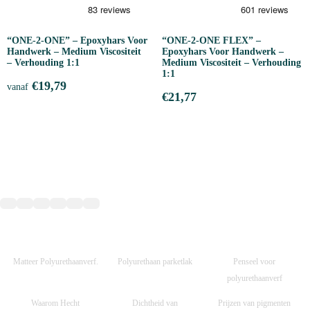
“ONE-2-ONE” – Epoxyhars Voor
“ONE-2-ONE FLEX” –
Handwerk – Medium Viscositeit
Epoxyhars Voor Handwerk –
– Verhouding 1:1
Medium Viscositeit – Verhouding
1:1
€
19,79
vanaf
€
21,77
Matteer Polyurethaanverf.
Polyurethaan parketlak
Penseel voor
polyurethaanverf
Waarom Hecht
Dichtheid van
Prijzen van pigmenten