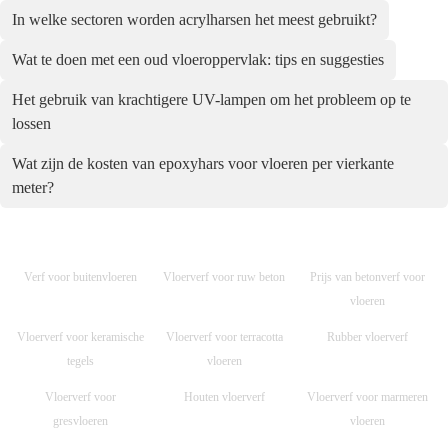
In welke sectoren worden acrylharsen het meest gebruikt?
Wat te doen met een oud vloeroppervlak: tips en suggesties
Het gebruik van krachtigere UV-lampen om het probleem op te
lossen
Wat zijn de kosten van epoxyhars voor vloeren per vierkante
meter?
Verf voor buitenvloeren
Vloerverf voor ruw beton
Prijs van betonverf voor
vloeren
Vloerverf voor keramische
Vloerverf voor terracotta
Rubber vloerverf
tegels
vloeren
Vloerverf voor
Houten vloerverf
Vloerverf voor marmeren
gresvloeren
vloeren