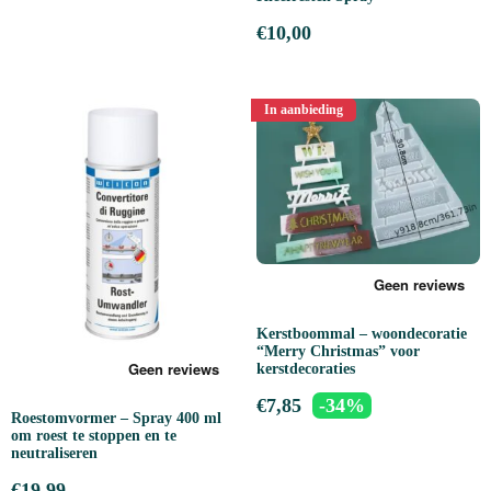
€
10,00
In aanbieding
Kerstboommal – woondecoratie
“Merry Christmas” voor
kerstdecoraties
€
7,85
-34%
Roestomvormer – Spray 400 ml
om roest te stoppen en te
neutraliseren
€
19,99