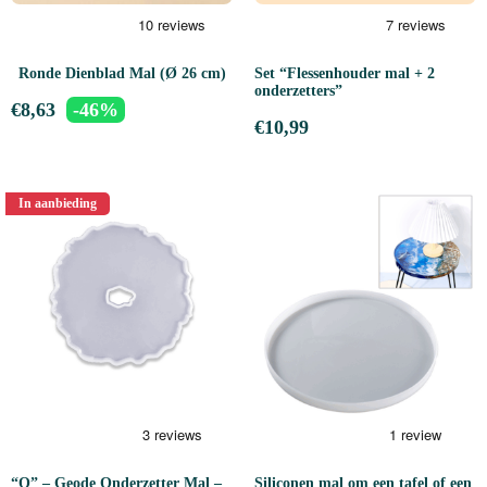
Ronde Dienblad Mal (Ø 26 cm)
Set “Flessenhouder mal + 2
onderzetters”
€
8,63
-46%
€
10,99
In aanbieding
“O” – Geode Onderzetter Mal –
Siliconen mal om een tafel of een