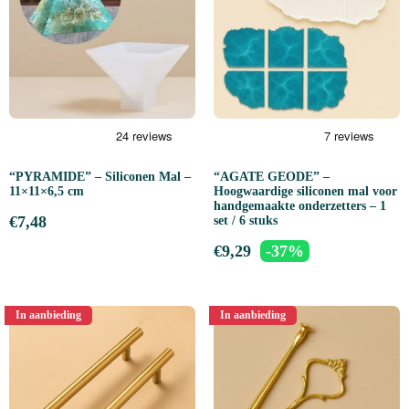
“PYRAMIDE” – Siliconen Mal –
“AGATE GEODE” –
11×11×6,5 cm
Hoogwaardige siliconen mal voor
handgemaakte onderzetters – 1
€
7,48
set / 6 stuks
€
9,29
-37%
In aanbieding
In aanbieding