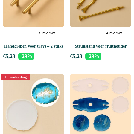
Handgrepen voor trays – 2 stuks
Steunstang voor fruithouder
€
5,23
-29%
€
5,23
-29%
In aanbieding