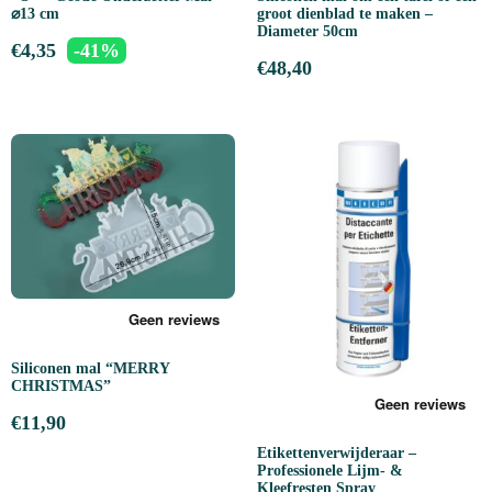
⌀13 cm
groot dienblad te maken –
Diameter 50cm
€
4,35
-41%
€
48,40
Siliconen mal “MERRY
CHRISTMAS”
€
11,90
Etikettenverwijderaar –
Professionele Lijm- &
Kleefresten Spray