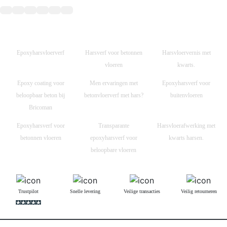
Epoxyharsvloerverf
Harsverf voor betonnen
Harsvloervernis met
vloeren
kwarts.
Epoxy coating voor
Men ervaringen met
Epoxyharsverf voor
beloopbaar beton bij
betonvloerverf met hars?
buitenvloeren
Bricoman
Epoxyharsverf voor
Transparante
Harsvloerafwerking met
betonnen vloeren
epoxyharsverf voor
kwarts harsen.
beloopbare vloeren
Trustpilot
Snelle levering
Veilige transacties
Veilig retourneren