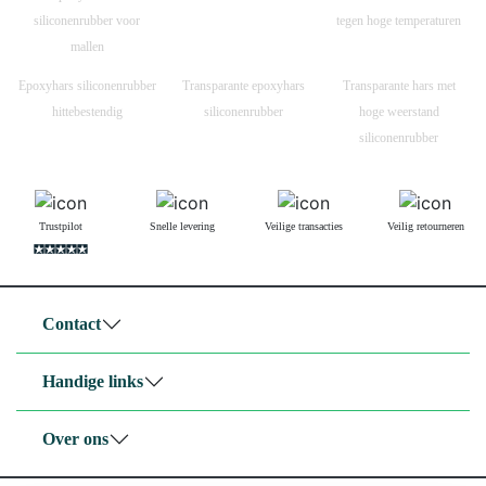
siliconenrubber voor
tegen hoge temperaturen
mallen
Epoxyhars siliconenrubber
Transparante epoxyhars
Transparante hars met
hittebestendig
siliconenrubber
hoge weerstand
siliconenrubber
Trustpilot
Snelle levering
Veilige transacties
Veilig retourneren
Contact
Handige links
Over ons