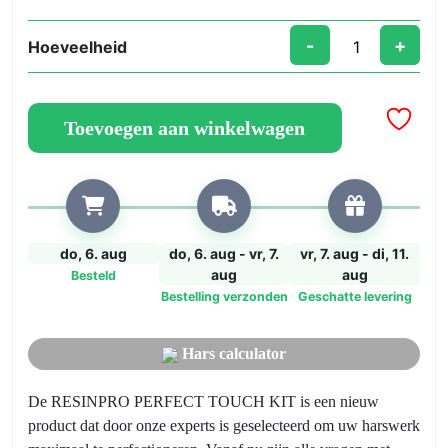
-
+
Hoeveelheid
PERFECT
TOUCH
KIT
Toevoegen aan winkelwagen
–
Voorbewerken,
schuren
en
polijsten
van
do, 6. aug
do, 6. aug - vr, 7.
vr, 7. aug - di, 11.
de
aug
aug
Besteld
hars
Bestelling verzonden
Geschatte levering
–
All-
Hars calculator
In-
One
De RESINPRO PERFECT TOUCH KIT is een nieuw
Kit,
product dat door onze experts is geselecteerd om uw harswerk
voor