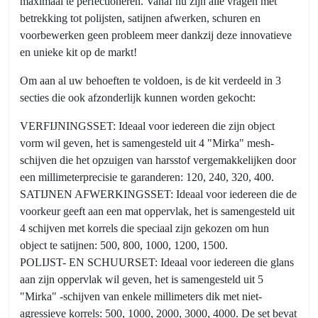
maximaal te perfectioneren. Vanaf nu zijn alle vragen met
een
betrekking tot polijsten, satijnen afwerken, schuren en
perfect
voorbewerken geen probleem meer dankzij deze innovatieve
resultaat!
en unieke kit op de markt!
aantal
Om aan al uw behoeften te voldoen, is de kit verdeeld in 3
secties die ook afzonderlijk kunnen worden gekocht:
VERFIJNINGSSET: Ideaal voor iedereen die zijn object
vorm wil geven, het is samengesteld uit 4 "Mirka" mesh-
schijven die het opzuigen van harsstof vergemakkelijken door
een millimeterprecisie te garanderen: 120, 240, 320, 400.
SATIJNEN AFWERKINGSSET: Ideaal voor iedereen die de
voorkeur geeft aan een mat oppervlak, het is samengesteld uit
4 schijven met korrels die speciaal zijn gekozen om hun
object te satijnen: 500, 800, 1000, 1200, 1500.
POLIJST- EN SCHUURSET: Ideaal voor iedereen die glans
aan zijn oppervlak wil geven, het is samengesteld uit 5
"Mirka" -schijven van enkele millimeters dik met niet-
agressieve korrels: 500, 1000, 2000, 3000, 4000. De set bevat