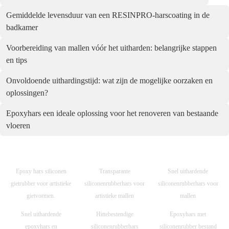
Gemiddelde levensduur van een RESINPRO-harscoating in de
badkamer
Voorbereiding van mallen vóór het uitharden: belangrijke stappen
en tips
Onvoldoende uithardingstijd: wat zijn de mogelijke oorzaken en
oplossingen?
Epoxyhars een ideale oplossing voor het renoveren van bestaande
vloeren
Epoxy hars siliconen
Transparante
Snel uithardende
gietrubber voor artistieke
siliconenrubberhars voor
siliconenrubberhars voor
gietvormen.
artistieke mallen
mallen
Snel uithardende
Hittebestendige
Epoxyhars met
epoxyhars en
siliconenrubberhars
siliconenrubber bestand