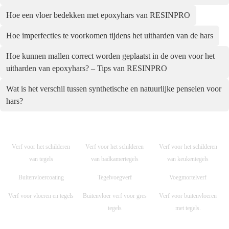
Hoe een vloer bedekken met epoxyhars van RESINPRO
Hoe imperfecties te voorkomen tijdens het uitharden van de hars
Hoe kunnen mallen correct worden geplaatst in de oven voor het
uitharden van epoxyhars? – Tips van RESINPRO
Wat is het verschil tussen synthetische en natuurlijke penselen voor
hars?
Verf voor het schilderen
Verf voor het schilderen
Verf voor het schilderen
van tegels
van badkamertegels
van keukentegels
Buitenvloercoating
Tegelvoegverf
Voegmortelverf
Verf voor vloeren en tegels
Buitenvloer verf voor gres
Verf voor buitenvloeren
tegels
met tegels.