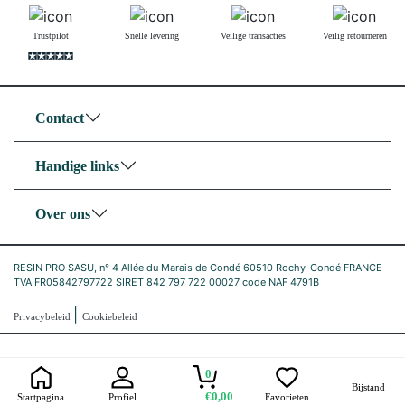
Trustpilot
Snelle levering
Veilige transacties
Veilig retourneren
Contact
Handige links
Over ons
RESIN PRO SASU, n° 4 Allée du Marais de Condé 60510 Rochy-Condé FRANCE
TVA FR05842797722 SIRET 842 797 722 00027 code NAF 4791B
|
Privacybeleid
Cookiebeleid
0
Bijstand
€0,00
Startpagina
Profiel
Favorieten