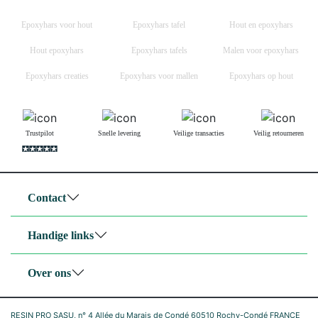
Epoxyhars voor hout
Epoxyhars tafel
Hout en epoxyhars
Hout epoxyhars
Epoxyhars tafels
Malen voor epoxyhars
Epoxyhars creaties
Epoxyhars voor mallen
Epoxyhars op hout
Trustpilot
Snelle levering
Veilige transacties
Veilig retourneren
Contact
Handige links
Over ons
RESIN PRO SASU, n° 4 Allée du Marais de Condé 60510 Rochy-Condé FRANCE