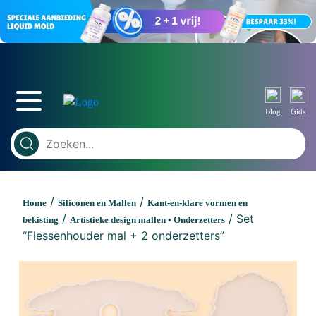
Blog
Gids
/
/
Home
Siliconen en Mallen
Kant-en-klare vormen en
/
/ Set
bekisting
Artistieke design mallen • Onderzetters
“Flessenhouder mal + 2 onderzetters”