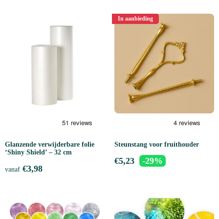
In aanbieding
Glanzende verwijderbare folie
Steunstang voor fruithouder
‘Shiny Shield’ – 32 cm
€
5,23
-29%
€
3,98
vanaf