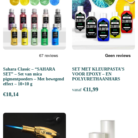
Sahara Classic – “SAHARA
SET MET KLEURPASTA’S
SET” – Set van mica
VOOR EPOXY – EN
pigmentpoeders – Met bewegend
POLYURETHAANHARS
effect – 10×10 g
€
11,99
vanaf
€
18,14