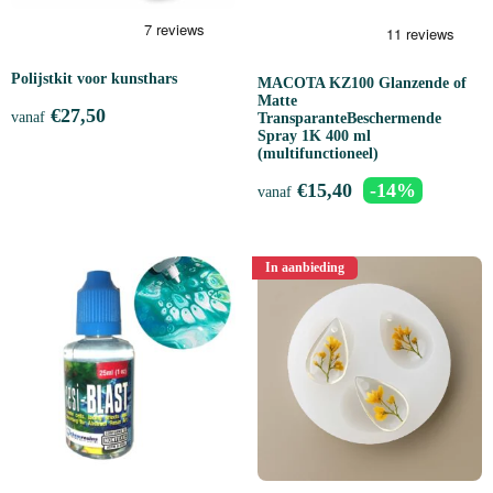
Polijstkit voor kunsthars
MACOTA KZ100 Glanzende of
Matte
€
27,50
vanaf
TransparanteBeschermende
Spray 1K 400 ml
(multifunctioneel)
€
15,40
-14%
vanaf
In aanbieding