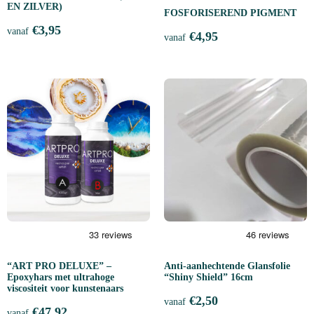
EN ZILVER)
FOSFORISEREND PIGMENT
€
3,95
vanaf
€
4,95
vanaf
“ART PRO DELUXE” –
Anti-aanhechtende Glansfolie
Epoxyhars met ultrahoge
“Shiny Shield” 16cm
viscositeit voor kunstenaars
€
2,50
vanaf
€
47,92
vanaf