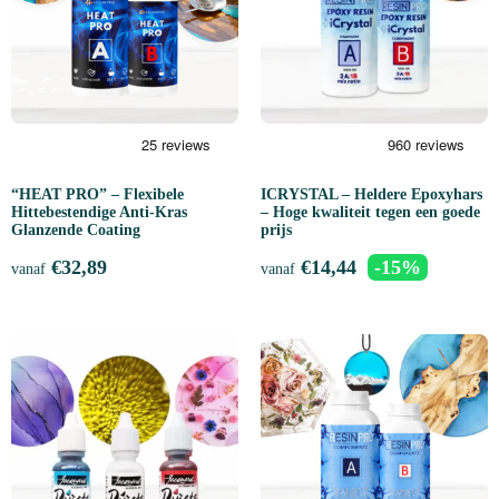
“HEAT PRO” – Flexibele
ICRYSTAL – Heldere Epoxyhars
Hittebestendige Anti-Kras
– Hoge kwaliteit tegen een goede
Glanzende Coating
prijs
€
32,89
€
14,44
-15%
vanaf
vanaf