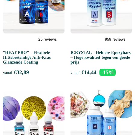
“HEAT PRO” – Flexibele
ICRYSTAL – Heldere Epoxyhars
Hittebestendige Anti-Kras
– Hoge kwaliteit tegen een goede
Glanzende Coating
prijs
€
32,89
€
14,44
-15%
vanaf
vanaf