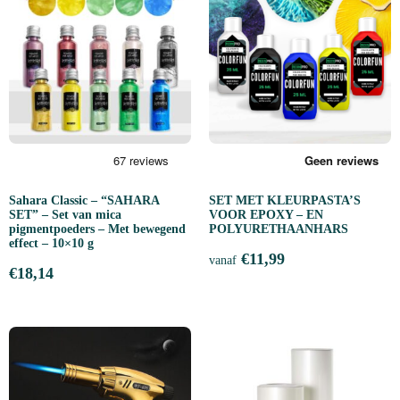
Sahara Classic – “SAHARA
SET MET KLEURPASTA’S
SET” – Set van mica
VOOR EPOXY – EN
pigmentpoeders – Met bewegend
POLYURETHAANHARS
effect – 10×10 g
€
11,99
vanaf
€
18,14