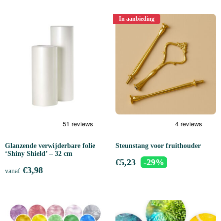
In aanbieding
Glanzende verwijderbare folie
Steunstang voor fruithouder
‘Shiny Shield’ – 32 cm
€
5,23
-29%
€
3,98
vanaf