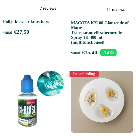
Polijstkit voor kunsthars
MACOTA KZ100 Glanzende of
Matte
€
27,50
vanaf
TransparanteBeschermende
Spray 1K 400 ml
(multifunctioneel)
€
15,40
-14%
vanaf
In aanbieding