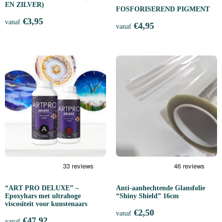
EN ZILVER)
FOSFORISEREND PIGMENT
€
3,95
vanaf
€
4,95
vanaf
“ART PRO DELUXE” –
Anti-aanhechtende Glansfolie
Epoxyhars met ultrahoge
“Shiny Shield” 16cm
viscositeit voor kunstenaars
€
2,50
vanaf
€
47,92
vanaf