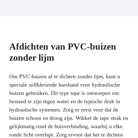
tweecomponenten hars is, is het voldoende om
homogeen kleurmengsel is verkregen.
COMPONENT A + COMPONENT B in een 2:1
Aangezien alle oppervlakken van een
verhouding te mengen en te laten uitharden
beschermende laag zijn voorzien, is het niet
nodig het gereedschap na gebruik af te wassen
zonder verdere toevoegingen. Het kan naar
en is het niet nodig het model in te vetten met
wens worden gekleurd.
【[GRATIS
PROFESSIONELE ONDERSTEUNING] Aangezien
andere reinigingsmiddelen. Technische
wij de rechtstreekse fabrikant zijn, bieden wij u
kenmerken: +Viscositeit - Kneedbare pasta, +
Afdichten van PVC-buizen
Bewerkingstijd 5/10 min; + Gewichtsverhouding
professionele ondersteuning die uw twijfels of
vragen zal beantwoorden. BESTSELLER VOOR:
A/B - 1:1; + Niet-giftig, + Hardheid - 30 Shore A.
zonder lijm
- Houtbewerking: Coatings, Tafels,
Kunstwerken. - Restauratie of
oppervlaktecoating: Hout, Beton, Keramiek,
Om PVC-buizen af te dichten zonder lijm, kunt u
Canvas, Glasvezel; - DIY: vloeren, sieraden en
speciale zelfklevende harsband voor hydraulische
modelbouw.
Perfecte transparantie ->
buizen gebruiken. Dit type tape is ontworpen om
Kristaleffect.
Hoge krasbestendigheid ->
ideaal voor tafels en het bedekken van vloeren!
bestand te zijn tegen water en de typische druk in
UV-filter als bescherming tegen vergeling ->
hydraulische systemen. Zorg er eerst voor dat de
10 jaar garantie.
Hittebestendig (tot 70 ºC)
buizen schoon en droog zijn. Wikkel de tape strak en
Gemakkelijk te gebruiken ->
mengverhouding 2:1
Geurloos
dikte 2cm
gelijkmatig rond de buisverbinding, waarbij u elke
ronde licht overlapt. Zorg ervoor dat het te dichten