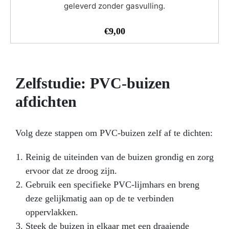
geleverd zonder gasvulling.
ART PRO epoxyhars! Shop nu en maak kunst over de
grens!
€
9,00
Zelfstudie: PVC-buizen
afdichten
Volg deze stappen om PVC-buizen zelf af te dichten:
Reinig de uiteinden van de buizen grondig en zorg
ervoor dat ze droog zijn.
Gebruik een specifieke PVC-lijmhars en breng
deze gelijkmatig aan op de te verbinden
oppervlakken.
Steek de buizen in elkaar met een draaiende