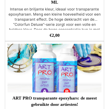
ML
Intense en briljante kleur, ideaal voor transparante
epoxyharsen. Meng een kleine hoeveelheid voor een
transparant effect. De hoge dekkracht van de
“Colorfun Deluxe”-serie zorgt voor een volle en
heldere kleur. Door de hoge concentratie kun je met
slechts een paar druppels een dekkende kleur
€
2,00
krijgen. Geschikt om de producten van de RESIN
PRO-serie te kleuren. Het aanbevolen percentage
kleurpigment ten opzichte van de totale hoeveelheid
hars varieert van 1% (transparant effect) tot 5%
(voor intense en dekkende kleuren). Gebruik niet
meer dan 5% kleurstof van de totale harsmassa!
Dierproefvrij, Veganistisch Vriendelijk
ART PRO transparante epoxyhars: de meest
gebruikte door artiesten!