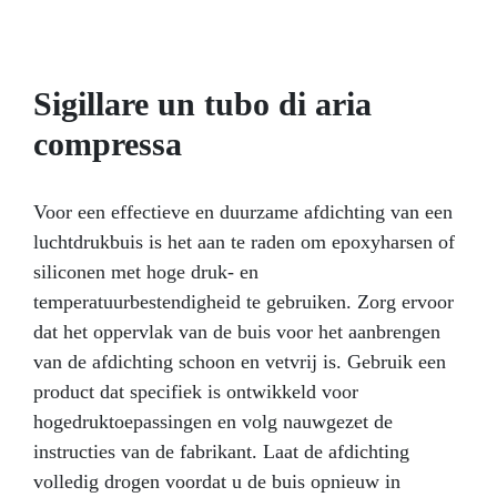
met de huid, post-katalyse, waardoor u de
vormen veilig kunt hanteren. Zeer zacht:
verwijder de meest complexe creaties zonder
risico op breuk of scheuren; Compatibel
Sigillare un tubo di aria
met Hars, Was, Gips, Metaal met een laag
smeltpunt, Zeep of Cement; Ideaal voor het
compressa
maken van 3D-mallen met de SGUANTO
techniek. Lange bewerkingstijd om maximale
nauwkeurigheid van de mal te garanderen;
Voor een effectieve en duurzame afdichting van een
Duurzaam: garandeert tot 50 perfecte
luchtdrukbuis is het aan te raden om epoxyharsen of
afgietsels uit dezelfde mal; Wit gekleurd, kan
naar wens gekleurd worden; Gecertificeerd
siliconen met hoge druk- en
niet-giftig post-katalytisch voor huidcontact.
temperatuurbestendigheid te gebruiken. Zorg ervoor
Wilt u uw modellen natuurgetrouw
dat het oppervlak van de buis voor het aanbrengen
reproduceren, zelfs met complexe vormen en
sterke ondersnijdingen? Liquid Mod 15/20
van de afdichting schoon en vetvrij is. Gebruik een
shores zal u helpen snel en gemakkelijk een
product dat specifiek is ontwikkeld voor
ideaal resultaat te bereiken! Vloeibaar
hogedruktoepassingen en volg nauwgezet de
Siliconenrubber 15/20 SHORES: Voor zeer
instructies van de fabrikant. Laat de afdichting
gedetailleerde mallen en afgietsels, zelfs met
complexe ondersnijdingen.
volledig drogen voordat u de buis opnieuw in