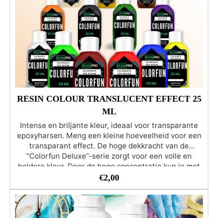
RESIN COLOUR TRANSLUCENT EFFECT 25
ML
Intense en briljante kleur, ideaal voor transparante
epoxyharsen. Meng een kleine hoeveelheid voor een
transparant effect. De hoge dekkracht van de
“Colorfun Deluxe”-serie zorgt voor een volle en
heldere kleur. Door de hoge concentratie kun je met
slechts een paar druppels een dekkende kleur
€
2,00
krijgen. Geschikt om de producten van de RESIN
PRO-serie te kleuren. Het aanbevolen percentage
kleurpigment ten opzichte van de totale hoeveelheid
hars varieert van 1% (transparant effect) tot 5%