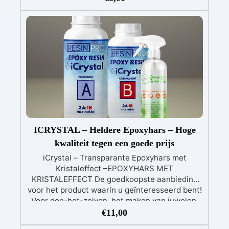
Maak vlekkeloze creaties zonder bang te zijn
voor vergeling;
Anti-bubbels: Vergeet de
strijd tegen luchtbellen. Onze Transparante
Epoxyhars doet het werk voor jou dankzij de
lage viscositeit;
Eenvoudig te gebruiken:
Zelfs als je net begint met hars, zul je geen
enkel probleem hebben. Transparante
Epoxyhars is eenvoudig en veilig in gebruik;
Technische ondersteuning inbegrepen: Hulp of
advies nodig? Wij staan volledig tot je
beschikking om je te ondersteunen bij je
project.
ICRYSTAL – Heldere Epoxyhars – Hoge
kwaliteit tegen een goede prijs
iCrystal – Transparante Epoxyhars met
Kristaleffect –EPOXYHARS MET
KRISTALEFFECT De goedkoopste aanbieding
voor het product waarin u geïnteresseerd bent!
Voor doe-het-zelven, het maken van juwelen,
kunstwerken, handwerk, houtbewerking en
€
11,00
tafels + een gebruiksaanwijzing met nuttige