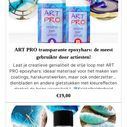
(voor intense en dekkende kleuren). Gebruik niet
meer dan 5% kleurstof van de totale harsmassa!
Dierproefvrij, Veganistisch Vriendelijk
ART PRO transparante epoxyhars: de meest
gebruikte door artiesten!
Laat je creatieve genialiteit de vrije loop met ART
PRO epoxyhars: ideaal materiaal voor het maken van
coatings, harskunstwerken, maar ook onderzetters,
dienbladen en andere gietstukken met kleureffecten
dankzij de hoge viscositeit !
Kristalhelderheid
onthuld – Beleef kunst als nooit tevoren! ART PRO
€
19,00
biedt een ongeëvenaarde kristalheldere
transparantie die uw verbeelding tot leven brengt.
UV-bestendig - Geniet van de levensduur van uw
kunst! ART PRO is speciaal ontwikkeld om vergeling
na verloop van tijd te weerstaan, zodat uw creaties