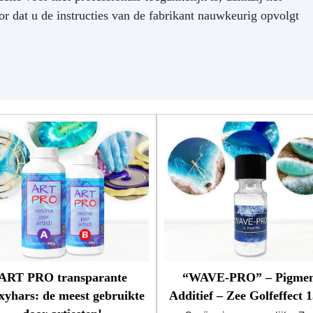
bedekken van vloeren!
U
r dat u de instructies van de fabrikant nauwkeurig opvolgt
filter als bescherming tege
vergeling -> 10 jaar garantie
Hittebestendig (tot 70 ºC)
Gemakkelijk te gebruiken -
mengverhouding 2:1
Geurl
dikte 2cm
ART PRO transparante
“WAVE-PRO” – Pigmen
xyhars: de meest gebruikte
Additief – Zee Golfeffect 