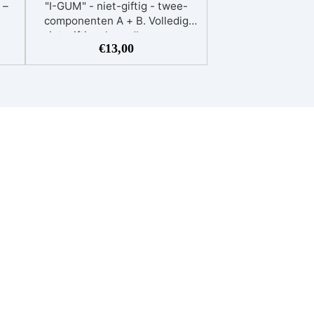
 –
"I-GUM" - niet-giftig - twee-
componenten A + B. Volledig
niet-giftige, kneedbare pasta
€
13,00
or
van siliconenrubber die
rechtstreeks op het te
oe-
reproduceren model wordt
n
aangebracht. Voor gebruik moet
het worden gemengd met de
en
bijpassende verharderpasta (in
ing
gelijke delen, 1:1), tot een
homogeen kleurmengsel is
E
verkregen. Aangezien alle
oor
oppervlakken van een
koop
beschermende laag zijn
it!
voorzien, is het niet nodig het
is
gereedschap na gebruik af te
ers
wassen en is het niet nodig het
e
model in te vetten met andere
reinigingsmiddelen. Technische
ere
kenmerken: +Viscositeit -
professionele creaties maken.
Kneedbare pasta, +