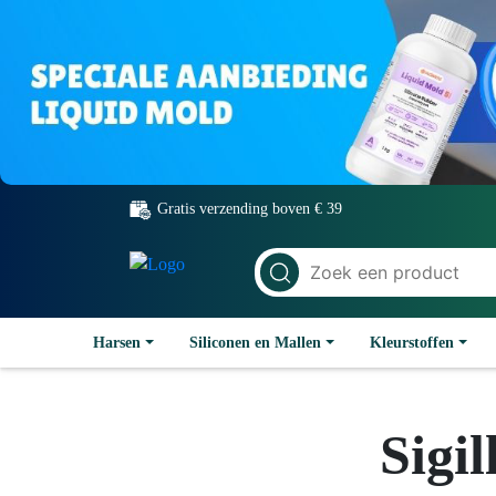
Gratis verzending boven € 39
Harsen
Siliconen en Mallen
Kleurstoffen
Sigil