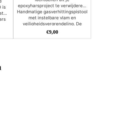
e
epoxyharsproject te verwijderen!
 is
Handmatige gasverhittingspistool
at
met instelbare vlam en
ars
veiligheidsvergrendeling. De
,
pistolen worden geleverd zonder
t in
€
9,00
gasvulling.
lven
ellen
ig en
os
Niet-toxisch en niet-ontvlambaar
n
er
ol
PRO
nze
-PRO
 onze
eaal