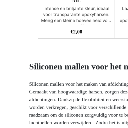
ML
Intense en briljante kleur, ideaal
Laa
voor transparante epoxyharsen.
Meng een kleine hoeveelheid voor
epo
een transparant effect. De hoge
€
2,00
dekkracht van de “Colorfun
h
Deluxe”-serie zorgt voor een volle
o
en heldere kleur. Door de hoge
concentratie kun je met slechts
kl
een paar druppels een dekkende
vis
kleur krijgen. Geschikt om de
ont
Siliconen mallen voor het
producten van de RESIN PRO-
t
serie te kleuren. Het aanbevolen
on
percentage kleurpigment ten
tran
Siliconen mallen voor het maken van afdichtinge
opzichte van de totale
Gemaakt van hoogwaardige harsen, zorgen deze
hoeveelheid hars varieert van 1%
(transparant effect) tot 5% (voor
le
afdichtingen. Dankzij de flexibiliteit en weers
intense en dekkende kleuren).
PR
worden verkregen, geschikt voor verschillende 
Gebruik niet meer dan 5%
ver
raadzaam om de siliconen zorgvuldig voor te ber
kleurstof van de totale
we
luchtbellen worden verwijderd. Zodra het is ui
harsmassa!
Dierproefvrij,
lev