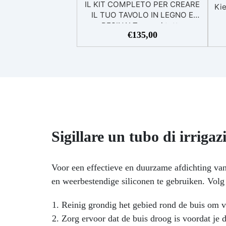
IL KIT COMPLETO PER CREARE
Kie
IL TUO TAVOLO IN LEGNO E
RESINA! Troverai tutto
ho
€
135,00
l’occorrente per creare il
g
contenitore, la resina e la
lucidatura finale Incluse le
h
istruzioni dettagliate per creare
la cassaforma, ed i trucchi per
colare la resina, in pochi semplici
passi. Grazie alla nuova pellicola
distaccante “Shiny Shield”
vl
creare un tavolo non è mai stato
te
cosi semplice. Non hai più scuse,
Sigillare un tubo di irrigaz
bu
scegli la dimensione che fa per
lu
te: Beginner , PRO o … XXL! KIT
E
EPOXYTABLE BEGINNER PER
jou
Voor een effectieve en duurzame afdichting van 
CREARE IL TAVOLO IN LEGNO E
Een
en weerbestendige siliconen te gebruiken. Volg
RESINA EPOSSIDICA FIUME CON
j
ISTRUZIONI DETTAGLIATE Non
g
Reinig grondig het gebied rond de buis om vu
hai esperienza ma hai sempre
voluto un bellissimo e moderno
Zorg ervoor dat de buis droog is voordat je d