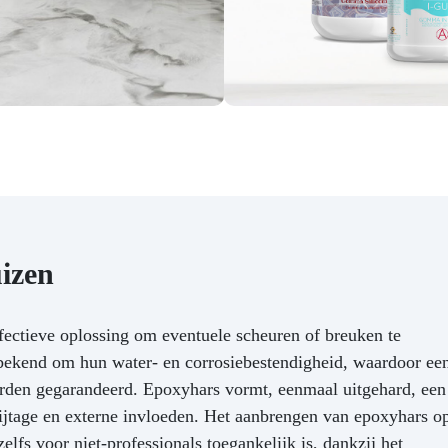
mengen en te laten uithard
zonder verdere toevoeginge
Het kan naar wens worde
gekleurd.
【[GRATIS
PROFESSIONELE
ONDERSTEUNING] Aangezi
wij de rechtstreekse fabrika
zijn, bieden wij u profession
ondersteuning die uw twijfels
vragen zal beantwoorden
BESTSELLER VOOR: -
Houtbewerking: Coatings,
uizen
Tafels, Kunstwerken. -
Restauratie of
oppervlaktecoating: Hout, Be
Keramiek, Canvas, Glasvezel
fectieve oplossing om eventuele scheuren of breuken te
DIY: vloeren, sieraden en
 bekend om hun water- en corrosiebestendigheid, waardoor ee
modelbouw.
Perfecte
orden gegarandeerd. Epoxyhars vormt, eenmaal uitgehard, een
transparantie -> Kristaleffe
Hoge krasbestendigheid 
lijtage en externe invloeden. Het aanbrengen van epoxyhars o
ideaal voor tafels en het
elfs voor niet-professionals toegankelijk is, dankzij het