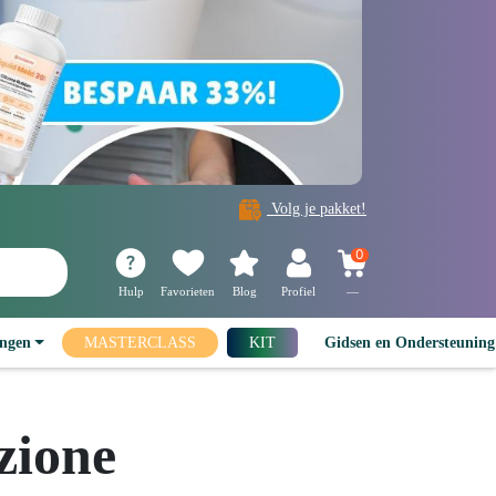
Volg je pakket!
0
Hulp
Favorieten
Blog
Profiel
—
ingen
MASTERCLASS
KIT
Gidsen en Ondersteunin
azione