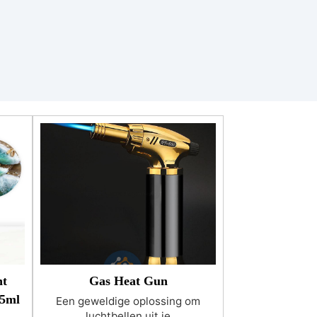
V-
n
.
>
oos
t
Gas Heat Gun
15ml
Een geweldige oplossing om
luchtbellen uit je