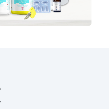
en
n.
n
en
nt
ele
 of
.
ton,
; -
n
ct.
->
p