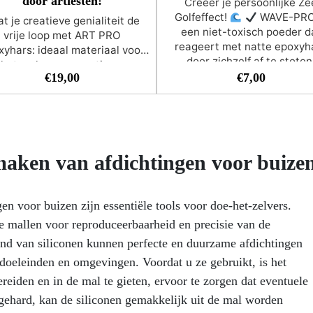
door artiesten!
Creëer je persoonlijke Ze
Golfeffect!
WAVE-PRO
t je creatieve genialiteit de
een niet-toxisch poeder d
vrije loop met ART PRO
reageert met natte epoxyh
xyhars: ideaal materiaal voor
door zichzelf af te stoten
het maken van coatings,
waardoor beweging ontstaa
€
19,00
€
7,00
arskunstwerken, maar ook
concentrische cirkels en go
nderzetters, dienbladen en
naar buiten toe.
Creëert c
andere gietstukken met
en golven in resin art
Veil
eureffecten dankzij de hoge
gebruiksvriendelijk
Geurlo
cositeit !
Kristalhelderheid
huld – Beleef kunst als nooit
 maken van afdichtingen voor buize
Zero-VOC formule zond
evoren! ART PRO biedt een
agressieve chemicaliën,
geëvenaarde kristalheldere
oplosmiddelen of op alcoh
sparantie die uw verbeelding
n voor buizen zijn essentiële tools voor doe-het-zelvers.
gebaseerde inkt
WAVE-
tot leven brengt.
UV-
kan worden gebruikt met o
 mallen voor reproduceerbaarheid en precisie van de
bestendig - Geniet van de
kleurenreeks of metallic
vensduur van uw kunst! ART
tand van siliconen kunnen perfecte en duurzame afdichtingen
pigmenten.
Let op: WAVE
O is speciaal ontwikkeld om
doeleinden en omgevingen. Voordat u ze gebruikt, is het
is ontwikkeld en getest met
geling na verloop van tijd te
eiden en in de mal te gieten, ervoor te zorgen dat eventuele
speciale kunstharsen.
Id
erstaan, zodat uw creaties
voor Ocean Resin Art
tgehard, kan de siliconen gemakkelijk uit de mal worden
endig en boeiend blijven.