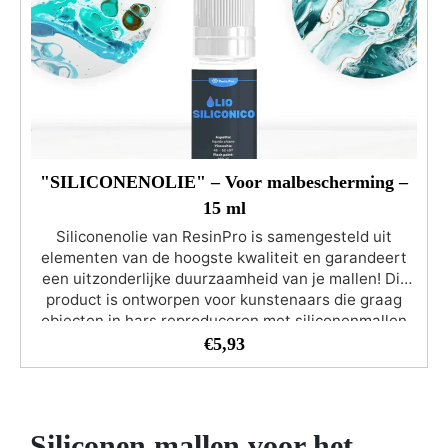
et durable
"SILICONENOLIE" – Voor malbescherming –
15 ml
Siliconenolie van ResinPro is samengesteld uit
elementen van de hoogste kwaliteit en garandeert
een uitzonderlijke duurzaamheid van je mallen! Dit
product is ontworpen voor kunstenaars die graag
objecten in hars reproduceren met siliconenmallen
en hun waardevolle mallen willen beschermen tegen
€
5,93
slijtage. Het komt vaak voor dat siliconenmallen na
een paar keer gebruiken beschadigd raken.
Siliconenolie, regelmatig aangebracht op de
oppervlakken van de siliconenmallen, behoudt de
Siliconen mallen voor het
zachtheid en de antikleef eigenschappen van de