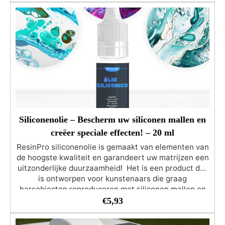
perfect voor ruimtes met veel verkeer of
buitenomgevingen en garandeert een langdurig
beschermend effect en een onberispelijk uiterlijk.
Siliconenolie – Bescherm uw siliconen mallen en
creëer speciale effecten! – 20 ml
ResinPro siliconenolie is gemaakt van elementen van
de hoogste kwaliteit en garandeert uw matrijzen een
uitzonderlijke duurzaamheid! Het is een product dat
is ontworpen voor kunstenaars die graag
harsobjecten reproduceren met siliconen mallen en
hun kostbare mallen willen beschermen tegen
€
5,93
slijtage. Heel vaak komt het zelfs voor dat siliconen
mallen na een paar keer gebruik beschadigd raken: