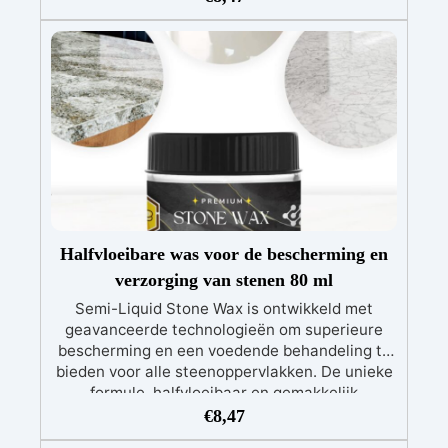
penetratie mogelijk maakt, het hout tot aan de
wortels voedt en veelvoorkomende problemen
in verband met dagelijks gebruik effectief
oplost.
Halfvloeibare was voor de bescherming en
verzorging van stenen 80 ml
Semi-Liquid Stone Wax is ontwikkeld met
geavanceerde technologieën om superieure
bescherming en een voedende behandeling te
bieden voor alle steenoppervlakken. De unieke
formule, halfvloeibaar en gemakkelijk
smeerbaar, zorgt voor een uniforme verdeling
€
8,47
en snelle penetratie, waardoor de steen wordt