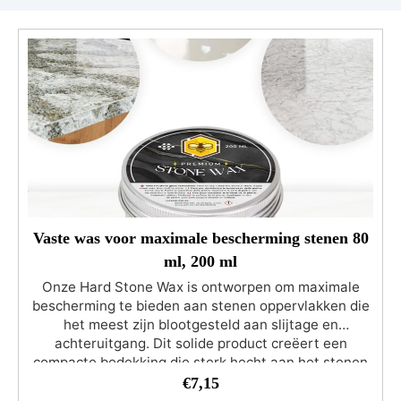
Vaste was voor maximale bescherming stenen 80
ml, 200 ml
Onze Hard Stone Wax is ontworpen om maximale
bescherming te bieden aan stenen oppervlakken die
het meest zijn blootgesteld aan slijtage en
achteruitgang. Dit solide product creëert een
compacte bedekking die sterk hecht aan het stenen
oppervlak en een ondoordringbaar schild vormt
€
7,15
tegen fysieke en chemische schade. Deze wax is