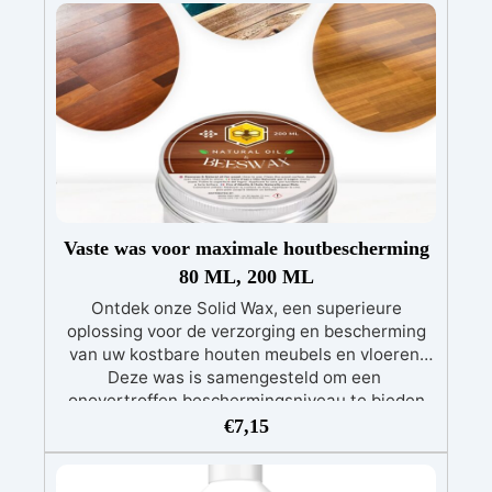
beschermd tegen externe elementen. Dit
product blinkt uit in het behoud van de
natuurlijke uitstraling van de steen, waardoor
deze waterdicht en bestand is tegen vlekken,
zuren, logen en krassen.
Vaste was voor maximale houtbescherming
80 ML, 200 ML
Ontdek onze Solid Wax, een superieure
oplossing voor de verzorging en bescherming
van uw kostbare houten meubels en vloeren.
Deze was is samengesteld om een ​​
onovertroffen beschermingsniveau te bieden
en is ideaal voor het conserveren en verbeteren
€
7,15
van antieke meubels en houten oppervlakken
die een behandeling van superieure kwaliteit