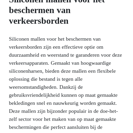
mallen voor langere tijd. Siliconenolie heeft ook
beschermen van
talloze artistieke toepassingen: door een paar
druppels toe te voegen aan een gekleurde harsmix
verkeersborden
kun je speciale effecten creëren bij het gieten! Cellen
verschijnen als bij toverslag, en de mogelijkheden
voor effecten zijn eindeloos. Jouw creatieve
Siliconen mallen voor het beschermen van
verbeelding kent geen grenzen!
verkeersborden zijn een effectieve optie om
duurzaamheid en weerstand te garanderen voor deze
verkeersapparaten. Gemaakt van hoogwaardige
siliconenharsen, bieden deze mallen een flexibele
oplossing die bestand is tegen alle
weersomstandigheden. Dankzij de
gebruiksvriendelijkheid kunnen op maat gemaakte
bekledingen snel en nauwkeurig worden gemaakt.
Deze mallen zijn bijzonder populair in de doe-het-
zelf sector voor het maken van op maat gemaakte
beschermingen die perfect aansluiten bij de