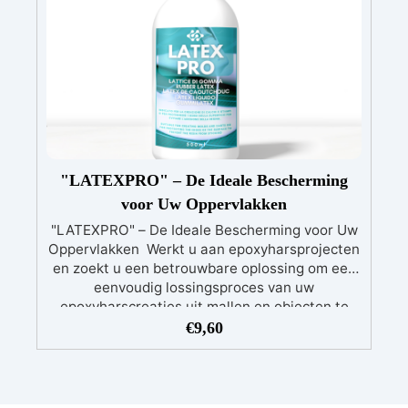
vereisen.
"LATEXPRO" – De Ideale Bescherming
voor Uw Oppervlakken
"LATEXPRO" – De Ideale Bescherming voor Uw
Oppervlakken Werkt u aan epoxyharsprojecten
en zoekt u een betrouwbare oplossing om een
eenvoudig lossingsproces van uw
epoxyharscreaties uit mallen en objecten te
garanderen? Zoek niet verder! Onze Latex
€
9,60
Lossingsagent voor Epoxyhars is speciaal
ontworpen om het lossingsproces te
vereenvoudigen, snel en probleemloos.