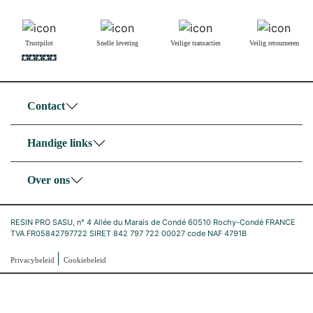
Trustpilot
Snelle levering
Veilige transacties
Veilig retourneren
Contact
Handige links
Over ons
RESIN PRO SASU, n° 4 Allée du Marais de Condé 60510 Rochy-Condé FRANCE
TVA FR05842797722 SIRET 842 797 722 00027 code NAF 4791B
|
Privacybeleid
Cookiebeleid