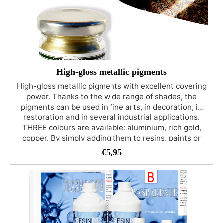
High-gloss metallic pigments
High-gloss metallic pigments with excellent covering
power. Thanks to the wide range of shades, the
pigments can be used in fine arts, in decoration, in
restoration and in several industrial applications.
THREE colours are available: aluminium, rich gold,
copper. By simply adding them to resins, paints or
varnishes, they are perfect for decoupage,
€
5,95
decoration and anything related to DIY.