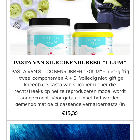
PASTA VAN SILICONENRUBBER "I-GUM"
PASTA VAN SILICONENRUBBER "I-GUM" - niet-giftig
- twee-componenten A + B. Volledig niet-giftige,
kneedbare pasta van siliconenrubber die
rechtstreeks op het te reproduceren model wordt
aangebracht. Voor gebruik moet het worden
gemengd met de bijpassende verharderpasta (in
gelijke delen, 1:1), tot een homogeen kleurmengsel is
€
15,39
verkregen. Aangezien alle oppervlakken van een
beschermende laag zijn voorzien, is het niet nodig
het gereedschap na gebruik af te wassen en is het
niet nodig het model in te vetten met andere