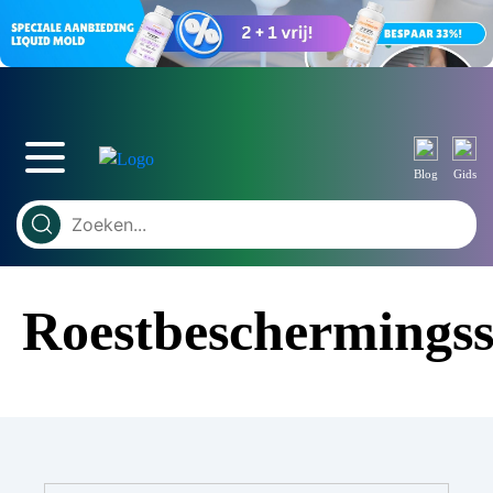
Blog
Gids
Roestbeschermings