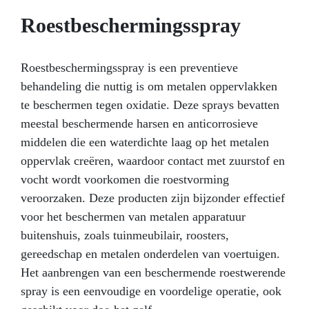
Epoxyhars is eenvoudig en veilig in gebruik;
Roestbeschermingsspray
Technische ondersteuning inbegrepen: Hulp of
advies nodig? Wij staan volledig tot je
beschikking om je te ondersteunen bij je
Roestbeschermingsspray is een preventieve
project. Onze Transparante Epoxyhars is
behandeling die nuttig is om metalen oppervlakken
dankzij haar eigenschappen het ideale product
om tafels, sieraden of welk ander creatief
te beschermen tegen oxidatie. Deze sprays bevatten
project dan ook te maken. Toepassingen:
meestal beschermende harsen en anticorrosieve
Artistieke gietingen van 1 mm tot 2 cm dik
middelen die een waterdichte laag op het metalen
(meerdere lagen mogelijk) Gietingen in
siliconenmallen (sieraden) Ambacht (hout- en
oppervlak creëren, waardoor contact met zuurstof en
hars tafels en houtbewerking in het algemeen)
vocht wordt voorkomen die roestvorming
Decoratief (schilderijen, vloeren en artistieke
veroorzaken. Deze producten zijn bijzonder effectief
coatings) Impregneren van technische stoffen
voor het beschermen van metalen apparatuur
(glasvezelreparatie, beschermende coatings)
Vertrouw op de kwaliteit en begin vandaag nog
buitenshuis, zoals tuinmeubilair, roosters,
je creatieve reis met Resin Pro: voeg het nu toe
gereedschap en metalen onderdelen van voertuigen.
aan je winkelwagen!
Het aanbrengen van een beschermende roestwerende
spray is een eenvoudige en voordelige operatie, ook