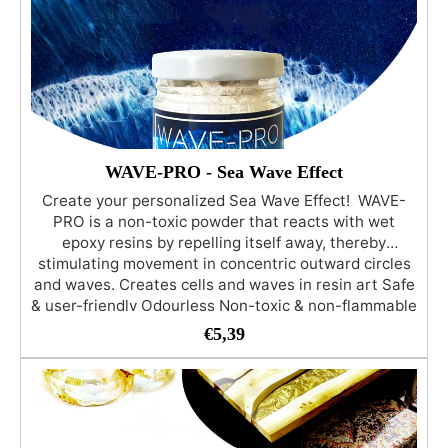
reinigingsmiddelen. Technische kenmerken:
+Viscositeit - Kneedbare pasta, + Bewerkingstijd
5/10 min; + Gewichtsverhouding A/B - 1:1; + Niet-
giftig, + Hardheid - 30 Shore A.
WAVE-PRO - Sea Wave Effect
Create your personalized Sea Wave Effect! WAVE-
PRO is a non-toxic powder that reacts with wet
epoxy resins by repelling itself away, thereby
stimulating movement in concentric outward circles
and waves. Creates cells and waves in resin art Safe
& user-friendly Odourless Non-toxic & non-flammable
Zero-VOC formula with no harsh chemical
€
5,39
ingredients, solvents or alcohol-based ink WAVE-PRO
can be used along with our range of colours or
metallic pigments. Please Note that WAVE-PRO was
developed and tested with our proprietary artwork
resins. Ideal for Ocean Resin Art