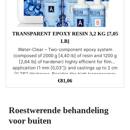
TRANSPARENT EPOXY RESIN 3,2 KG [7,05
LB]
Water-Clear – Two-component epoxy system
(composed of 2000 g [4,40 lb] of resin and 1200 g
[2,64 lb] of hardener) highly efficient for film
application (1 mm [0,03”]) and castings up to 2 cm
[0,78”] thickness. Besides the high transparency
(water-clear) and the self-levelling properties,
€
81,06
multipurpose transparent epoxy is a very versatile
product for DIY and casting in silicone moulds.
Furthermore, it guarantees a good mechanical seal
for reinforcement and applications with carbon fibre.
Roestwerende behandeling
The product features a low viscosity that reduces the
appearance of unaesthetic air bubbles after
voor buiten
hardening and facilitates the impregnation of carbon
fibre. The excellent resistance to ambient humidity