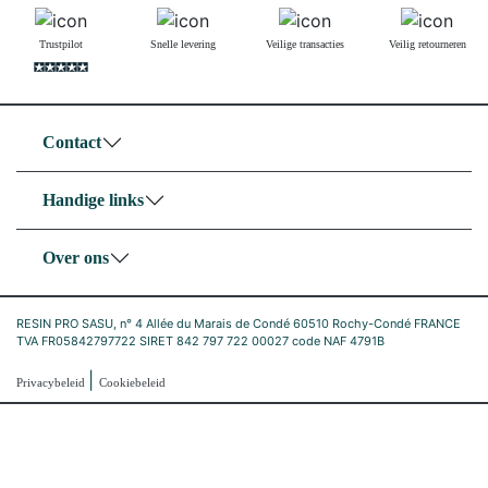
Trustpilot
Snelle levering
Veilige transacties
Veilig retourneren
Contact
Handige links
Over ons
RESIN PRO SASU, n° 4 Allée du Marais de Condé 60510 Rochy-Condé FRANCE
TVA FR05842797722 SIRET 842 797 722 00027 code NAF 4791B
|
Privacybeleid
Cookiebeleid