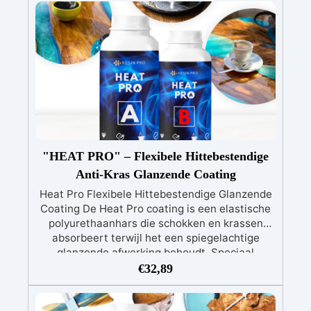
"HEAT PRO" – Flexibele Hittebestendige
Anti-Kras Glanzende Coating
Heat Pro Flexibele Hittebestendige Glanzende
Coating De Heat Pro coating is een elastische
polyurethaanhars die schokken en krassen
absorbeert terwijl het een spiegelachtige
glanzende afwerking behoudt. Speciaal
ontworpen voor epoxyharsprojecten zoals
€
32,89
tafels, onderzetters en lijsten, biedt het
extreme hittebestendigheid tot 200°C—ideaal
voor hete onderzetters en keukenbladen.