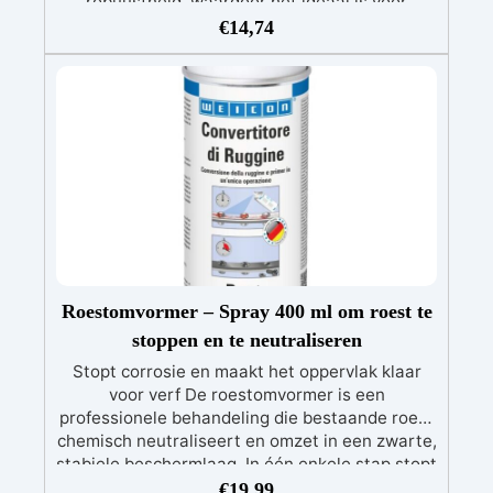
robuustheid, waardoor het ideaal is voor
grootschalige en complexe constructies. Het is
€
14,74
compatibel met handlamineren,
vacuümtechnieken en harsinfusie, wat het een
veelzijdige technische oplossing maakt voor
hoogwaardige projecten.
Roestomvormer – Spray 400 ml om roest te
stoppen en te neutraliseren
Stopt corrosie en maakt het oppervlak klaar
voor verf De roestomvormer is een
professionele behandeling die bestaande roest
chemisch neutraliseert en omzet in een zwarte,
stabiele beschermlaag. In één enkele stap stopt
het product corrosie, verzegelt het oppervlak
€
19,99