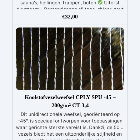
sauna’s, hellingen, trappen, boten.
Uiterst
duurzaam – Bestand tegen slijtage, chloor, zout
water en weersinvloeden. Levensduur van meer
€
32,00
dan 10 jaar.
Eenvoudige toepassing – 3-
componentensysteem, vult ook kleine
scheurtjes en oneffenheden.
Professionele
en gecertificeerde oplossing – Met Verklaring
van Prestatie (DoP) volgens EU-normen.
Koolstofvezelweefsel CPLY SPU -45 –
200g/m² CT 3,4
Dit unidirectionele weefsel, georiënteerd op
-45°, is speciaal ontworpen voor toepassingen
waar gerichte sterkte vereist is. Dankzij de 50K-
vezels biedt het een uitzonderlijke stijfheid en