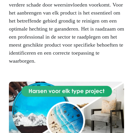
oppervlakken. Wacht 3 uur tussen de lagen.
verdere schade door weersinvloeden voorkomt. Voor
Kan ik nadien schilderen? Ja, dit product
het aanbrengen van elk product is het essentieel om
fungeert als primer en verbetert de
verfhechting.
Perfect voor Mechanische
het betreffende gebied grondig te reinigen om een
werkplaatsen & carrosseriebedrijven Industrieel
optimale hechting te garanderen. Het is raadzaam om
onderhoud Metaalbewerkers & smeden
een professional in de sector te raadplegen om het
Restauratie van voertuigen en metalen
constructies
meest geschikte product voor specifieke behoeften te
identificeren en een correcte toepassing te
waarborgen.