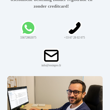
zonder creditcard!
33672802075
+33 67 28 02 075
info@resinpro.fr