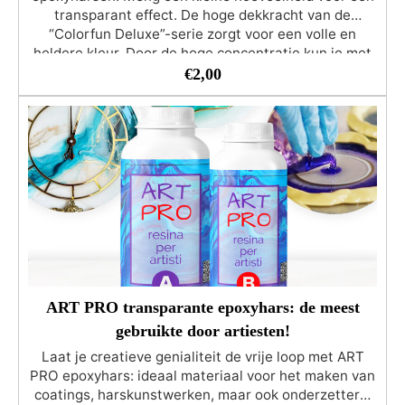
transparant effect. De hoge dekkracht van de
“Colorfun Deluxe”-serie zorgt voor een volle en
heldere kleur. Door de hoge concentratie kun je met
slechts een paar druppels een dekkende kleur
€
2,00
krijgen. Geschikt om de producten van de RESIN
PRO-serie te kleuren. Het aanbevolen percentage
kleurpigment ten opzichte van de totale hoeveelheid
hars varieert van 1% (transparant effect) tot 5%
(voor intense en dekkende kleuren). Gebruik niet
meer dan 5% kleurstof van de totale harsmassa!
Dierproefvrij, Veganistisch Vriendelijk
ART PRO transparante epoxyhars: de meest
gebruikte door artiesten!
Laat je creatieve genialiteit de vrije loop met ART
PRO epoxyhars: ideaal materiaal voor het maken van
coatings, harskunstwerken, maar ook onderzetters,