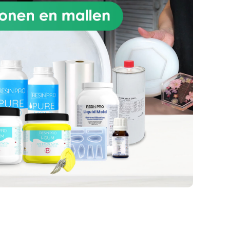
te inspireren en te
f
ondersteunen, zodat je unieke
ken
en persoonlijke projecten kunt
maken. Met RESIN PRO verander
ge
je elke ingeving in een
le
kunstwerk om te delen en te
te
bewonderen.
Breng magie en
creativiteit overal met je mee
e
dankzij RESIN PRO — jouw
Wit
ideale partner voor een kerst vol
fantasie en kleur!
erd
voor
len
n,
en
uid
pen
aal
aar
ES:
len