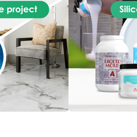
hanteren.
Zeer zacht –
een laag smeltpunt, Zeep o
Maakt het eenvoudig om
Cement; Ideaal voor het ma
mplexe creaties los te maken
van 3D-mallen met
nder schade of scheuren.
de SGUANTO techniek. Lan
patibel met harsen, wassen,
bewerkingstijd om maxima
ps, laag-smeltende metalen,
nauwkeurigheid van de mal 
ep en cement.
Ideaal voor
garanderen; Duurzaam:
3D-mallen met de COLLE-
garandeert tot 50 perfect
techniek.
Lange
afgietsels uit dezelfde mal; 
rwerkingstijd voor maximale
gekleurd, kan naar wens
ecisie.
Duurzaam – Tot 50
gekleurd worden; Gecertifice
fecte afgietsels met dezelfde
niet-giftig post-katalytisch 
mal.
Witte kleur, indien
huidcontact. Wilt u uw model
ewenst naar eigen smaak te
natuurgetrouw reproducere
euren.
Gecertificeerd niet-
zelfs met complexe vormen 
xisch na uitharding, veilig bij
sterke ondersnijdingen? Liq
idcontact. Wil je je modellen
Mod 15/20 shores zal u hel
rfect reproduceren, zelfs met
snel en gemakkelijk een ide
complexe vormen en diepe
resultaat te bereiken! Vloeib
deruitsparingen? Liquid Mold
Siliconenrubber 15/20 SHOR
5 Shore helpt je snel en
Voor zeer gedetailleerde mal
eenvoudig het perfecte