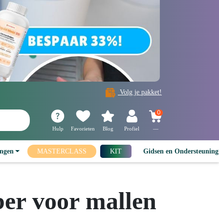
Volg je pakket!
0
Hulp
Favorieten
Blog
Profiel
—
ingen
MASTERCLASS
KIT
Gidsen en Ondersteunin
ber voor mallen