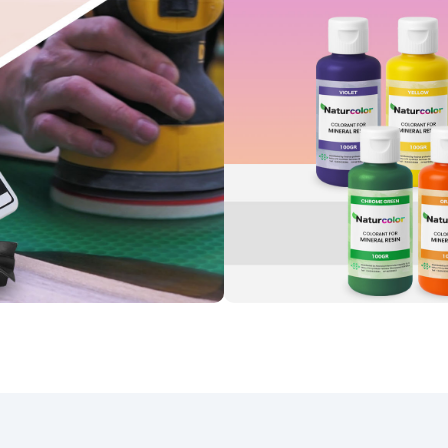
speciale kunstharsen.
Id
erstaan, zodat uw creaties
voor Ocean Resin Art
endig en boeiend blijven.
Gebouwd voor artistieke
essie - Til uw kunst naar een
r niveau met een middelhoge
cositeit, op maat ontworpen
r boeiende kunstpanelen en
verbluffende coatings op
chillende oppervlakken zoals
kunstborden, tafels,
eerplanken en dienbladen.
Kunst ontmoet glans - het
lanzende, zelfnivellerende,
asbestendige oppervlak van
 PRO is een canvas voor uw
romen. Perfect voor zowel
inners als professionals.
htbestendigheid – Dankzij de
iale formule garandeert het u
tijd een glanzend oppervlak,
zelfs bij een hoge