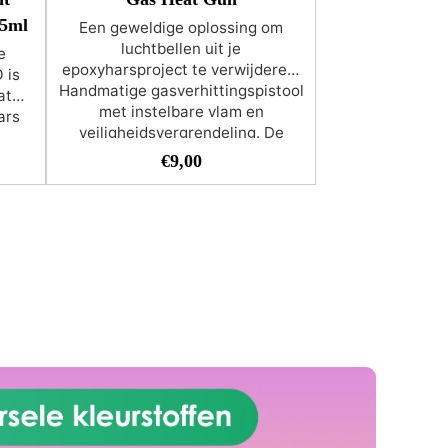
15ml
Een geweldige oplossing om
luchtbellen uit je
e
epoxyharsproject te verwijderen!
 is
Handmatige gasverhittingspistool
at
met instelbare vlam en
ars
veiligheidsvergrendeling. De
,
pistolen worden geleverd zonder
t in
€
9,00
gasvulling.
lven
ellen
ig en
os
Niet-toxisch en niet-ontvlambaar
er
ol
PRO
nze
-PRO
 onze