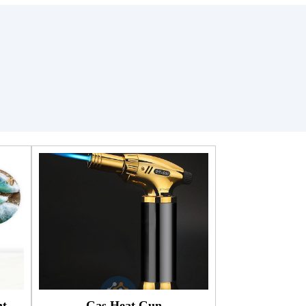
.
t
Gas Heat Gun