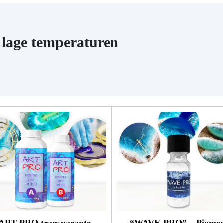
en afgietsels, zelfs met
resultaat te bereiken!
complexe ondersnijdingen
 lage temperaturen
ART PRO transparante
“WAVE-PRO” – Pigmen