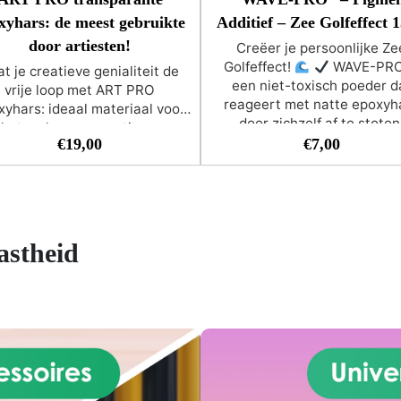
xyhars: de meest gebruikte
Additief – Zee Golfeffect 
door artiesten!
Creëer je persoonlijke Ze
Golfeffect!
WAVE-PRO
t je creatieve genialiteit de
een niet-toxisch poeder d
vrije loop met ART PRO
reageert met natte epoxyh
xyhars: ideaal materiaal voor
door zichzelf af te stoten
het maken van coatings,
waardoor beweging ontstaa
€
19,00
€
7,00
arskunstwerken, maar ook
concentrische cirkels en go
nderzetters, dienbladen en
naar buiten toe.
Creëert c
andere gietstukken met
en golven in resin art
Veil
eureffecten dankzij de hoge
gebruiksvriendelijk
Geurlo
cositeit !
Kristalhelderheid
huld – Beleef kunst als nooit
vastheid
Zero-VOC formule zond
evoren! ART PRO biedt een
agressieve chemicaliën,
geëvenaarde kristalheldere
oplosmiddelen of op alcoh
sparantie die uw verbeelding
gebaseerde inkt
WAVE-
tot leven brengt.
UV-
kan worden gebruikt met o
bestendig - Geniet van de
kleurenreeks of metallic
vensduur van uw kunst! ART
pigmenten.
Let op: WAVE
O is speciaal ontwikkeld om
is ontwikkeld en getest met
geling na verloop van tijd te