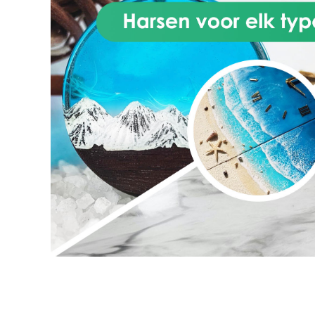
praktijk voor ambacht, bouw,
film, prototyping en
voedselveilige toepassingen.
co
Het oplossen van
zo
veelvoorkomende problemen: bij
Com
het maken van mallen, zoals
gi
luchtbellen, katalysefouten en
ze
vervorming Voorbeelden en
casestudy’s: aangevuld met
technische tabellen en
ve
woordenlijsten om je te helpen
pr
de meest geschikte siliconen
per
voor je project te kiezen. Een
onmisbare handleiding voor
g
iedereen die zijn kennis over
kl
siliconen wil verdiepen,
to
professionele resultaten wil
hu
behalen en innovatieve
pe
oplossingen wil ontdekken voor
elk creatief project
on
INHOUDSOPGAVE Inleiding tot
siliconen Een korte geschiedenis