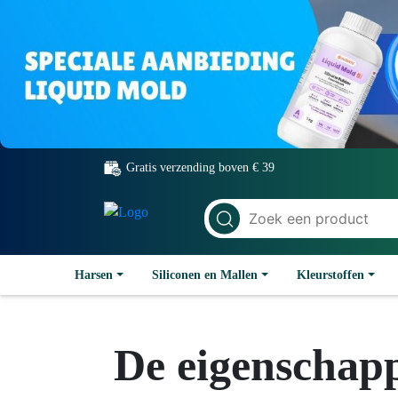
Gratis verzending boven € 39
Harsen
Siliconen en Mallen
Kleurstoffen
De eigenschapp