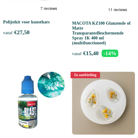
Polijstkit voor kunsthars
MACOTA KZ100 Glanzende of
Matte
€
27,50
vanaf
TransparanteBeschermende
Spray 1K 400 ml
(multifunctioneel)
€
15,40
-14%
vanaf
In aanbieding