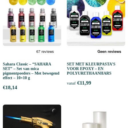
Sahara Classic – “SAHARA
SET MET KLEURPASTA’S
SET” – Set van mica
VOOR EPOXY – EN
pigmentpoeders – Met bewegend
POLYURETHAANHARS
effect – 10×10 g
€
11,99
vanaf
€
18,14