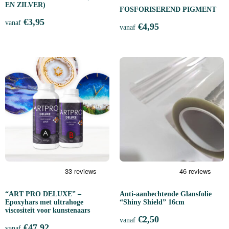
EN ZILVER)
FOSFORISEREND PIGMENT
€
3,95
vanaf
€
4,95
vanaf
“ART PRO DELUXE” –
Anti-aanhechtende Glansfolie
Epoxyhars met ultrahoge
“Shiny Shield” 16cm
viscositeit voor kunstenaars
€
2,50
vanaf
€
47,92
vanaf