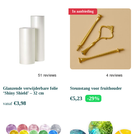
In aanbieding
Glanzende verwijderbare folie
Steunstang voor fruithouder
‘Shiny Shield’ – 32 cm
€
5,23
-29%
€
3,98
vanaf