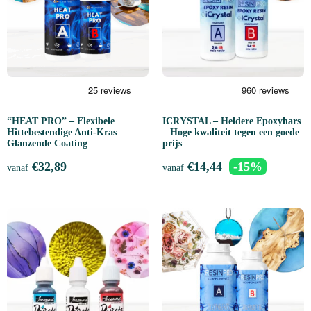
“HEAT PRO” – Flexibele
ICRYSTAL – Heldere Epoxyhars
Hittebestendige Anti-Kras
– Hoge kwaliteit tegen een goede
Glanzende Coating
prijs
€
32,89
€
14,44
-15%
vanaf
vanaf