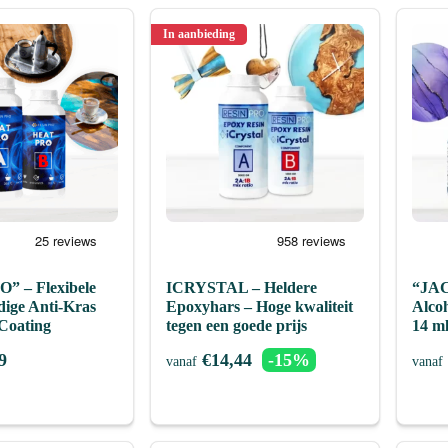
In aanbieding
” – Flexibele
ICRYSTAL – Heldere
“JA
dige Anti-Kras
Epoxyhars – Hoge kwaliteit
Alcoh
Coating
tegen een goede prijs
14 m
9
€
14,44
-15%
vanaf
vanaf