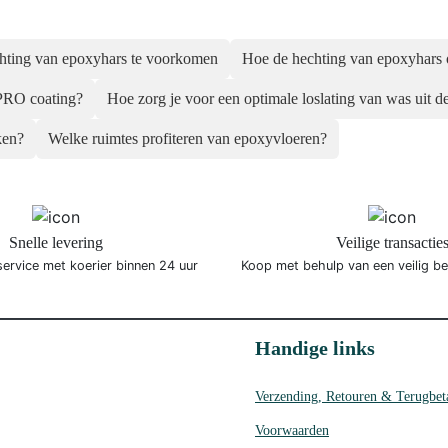
hting van epoxyhars te voorkomen
Hoe de hechting van epoxyhars
PRO coating?
Hoe zorg je voor een optimale loslating van was uit d
ken?
Welke ruimtes profiteren van epoxyvloeren?
Snelle levering
Veilige transactie
service met koerier binnen 24 uur
Koop met behulp van een veilig b
Handige links
Verzending, Retouren & Terugbet
Voorwaarden