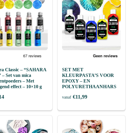
ra Classic – “SAHARA
SET MET
 – Set van mica
KLEURPASTA’S VOOR
entpoeders – Met
EPOXY – EN
end effect – 10×10 g
POLYURETHAANHARS
14
€
11,99
vanaf