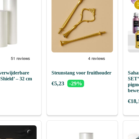
verwijderbare
Steunstang voor fruithouder
Saha
 Shield’ – 32 cm
SET”
€
5,23
-29%
pigm
beweg
€
18,