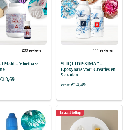
id Mold – Vloeibare
“LIQUIDISSIMA” –
one
Epoxyhars voor Creaties en
Sieraden
€
18,69
€
14,49
vanaf
In aanbieding