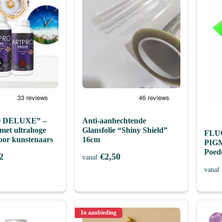
 DELUXE” –
Anti-aanhechtende
met ultrahoge
Glansfolie “Shiny Shield”
FLU
 voor kunstenaars
16cm
PIGM
Poed
2
€
2,50
vanaf
vanaf
In aanbieding