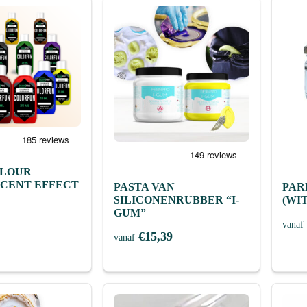
OLOUR
CENT EFFECT
PASTA VAN
PAR
SILICONENRUBBER “I-
(WI
GUM”
vanaf
€
15,39
vanaf