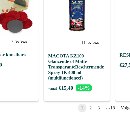
voor kunsthars
RESI
MACOTA KZ100
Glanzende of Matte
0
€
27,
TransparanteBeschermende
Spray 1K 400 ml
(multifunctioneel)
€
15,40
-14%
vanaf
…
1
2
3
18
Volg