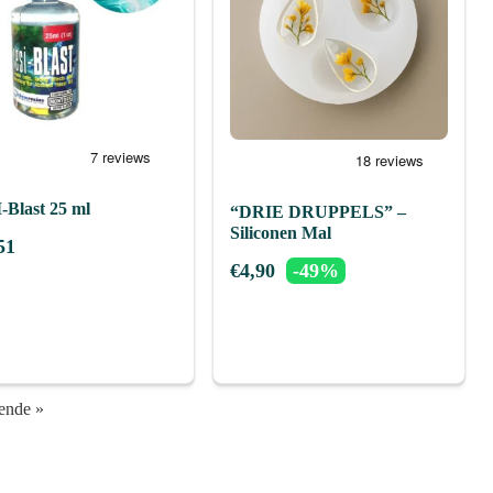
-Blast 25 ml
“DRIE DRUPPELS” –
Siliconen Mal
51
€
4,90
-49%
ende »