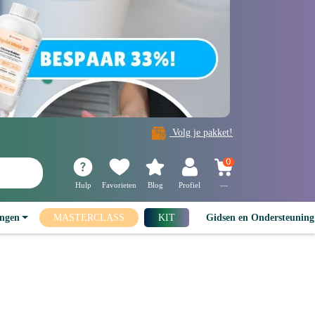
Volg je pakket!
0
Hulp
Favorieten
Blog
Profiel
—
ingen
MASTERCLASS
KIT
Gidsen en Ondersteunin