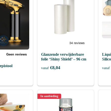
Glanzende verwijderbare
Liqu
folie ‘Shiny Shield’ – 96 cm
Silic
pistool
€
8,04
vanaf
vanaf
In aanbieding