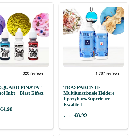
CQUARD PIÑATA” –
TRASPARENTE –
ol Inkt – Blast Effect –
Multifunctionele Heldere
l
Epoxyhars-Superieure
Kwaliteit
€
4,90
€
8,99
vanaf