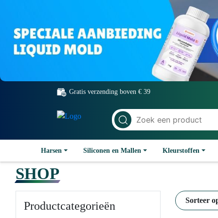
Gratis verzending boven € 39
Harsen
Siliconen en Mallen
Kleurstoffen
SHOP
Sorteer o
Productcategorieën