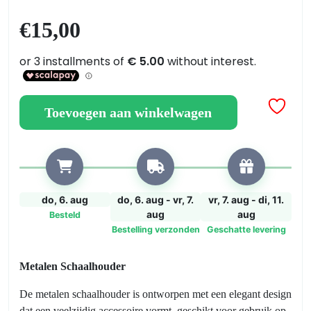
Schaalhouder
€15,00
aantal
Toevoegen aan winkelwagen
do, 6. aug
do, 6. aug - vr, 7.
vr, 7. aug - di, 11.
aug
aug
Besteld
Bestelling verzonden
Geschatte levering
Metalen Schaalhouder
De metalen schaalhouder is ontworpen met een elegant design
dat een veelzijdig accessoire vormt, geschikt voor gebruik op