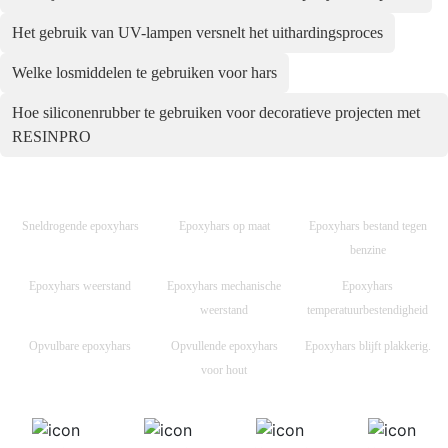
Het gebruik van UV-lampen versnelt het uithardingsproces
Welke losmiddelen te gebruiken voor hars
Hoe siliconenrubber te gebruiken voor decoratieve projecten met
RESINPRO
Sneldrogende epoxyhars
Epoxyhars op maat
Epoxyhars bestand tegen
benzine
Epoxyhars weerstand
Epoxyhars mechanische
Epoxyhars
weerstand
temperatuurbestendigheid
Opvulbare epoxyhars
Opvullende epoxyhars
Epoxyhars blijft plakkerig.
voor hout