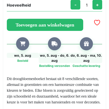
-
+
Hoeveelheid
Boeket
van
8
Toevoegen aan winkelwagen
gedroogde
bloemen
van
verschillende
variëteiten
van
wo, 5. aug
wo, 5. aug - do, 6.
do, 6. aug - ma, 10.
groene
aug
aug
Besteld
kleur
Bestelling verzonden
Geschatte levering
voor
harssieraden
Dit droogbloemenboeket bestaat uit 8 verschillende soorten,
en
allemaal in groentinten om een harmonieuze combinatie van
decoraties
kleuren te bieden. Elke bloem is zorgvuldig geselecteerd op
aantal
zijn schoonheid en duurzaamheid, waardoor het een ideale
keuze is voor het maken van harssieraden en voor decoraties.