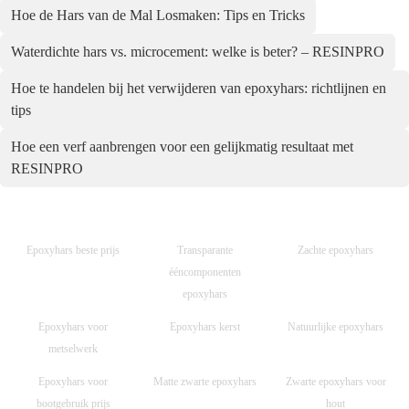
Hoe de Hars van de Mal Losmaken: Tips en Tricks
Waterdichte hars vs. microcement: welke is beter? – RESINPRO
Hoe te handelen bij het verwijderen van epoxyhars: richtlijnen en
tips
Hoe een verf aanbrengen voor een gelijkmatig resultaat met
RESINPRO
Epoxyhars beste prijs
Transparante
Zachte epoxyhars
ééncomponenten
epoxyhars
Epoxyhars voor
Epoxyhars kerst
Natuurlijke epoxyhars
metselwerk
Epoxyhars voor
Matte zwarte epoxyhars
Zwarte epoxyhars voor
bootgebruik prijs
hout