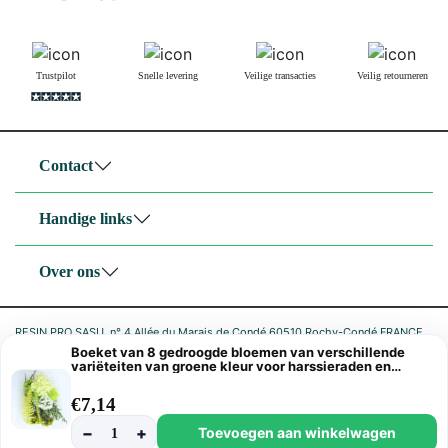
Trustpilot
Snelle levering
Veilige transacties
Veilig retourneren
Contact
Handige links
Over ons
RESIN PRO SASU, n° 4 Allée du Marais de Condé 60510 Rochy-Condé FRANCE
TVA FR05842797722 SIRET 842 797 722 00027 code NAF 4791B
Boeket van 8 gedroogde bloemen van verschillende
variëteiten van groene kleur voor harssieraden en
decoraties
|
Privacybeleid
Cookiebeleid
€
7,14
−
+
Toevoegen aan winkelwagen
1