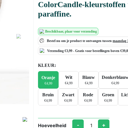
ColorCandle-kleurstoffen 
paraffine.
Beschikbaar
, plaar voor verzending
Next
Bestel nu om je product te ontvangen tussen
maandag 1
Verzending €3,99 -
Gratis
voor bestellingen boven €39,
KLEUR:
Wit
Blauw
Donkerblau
Oranje
€
4,99
€
4,99
€
4,99
€
4,99
Bruin
Zwart
Rode
Groen
Lic
€
4,99
€
4,99
€
4,99
€
4,99
-
+
Hoeveelheid