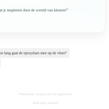
t je inspireren door de wereld van kleuren!”
e lang gaat de epoxyhars mee op de vloer?
Polyurethaan- of epoxyverf voor tegelvloeren
Matte epoxy vloerverf