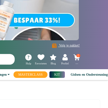
Volg je pakket!
0
Hulp
Favorieten
Blog
Profiel
—
ingen
MASTERCLASS
KIT
Gidsen en Ondersteunin