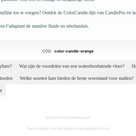
raffine toe te voegen? Ontdek de ColorCandle-lijn van CandlePro en laa
 en l’adaptant de manière fluide en néerlandais.
COD:
color-candle-orange
yhars?
Wat zijn de voordelen van een waterdoorlatende vloer?
Ho
vloeden
Welke soorten hars bieden de beste weerstand voor mallen?
n
Epoxyverf voor badkamertegels
Epoxy-injecties voor het repareren van marmeren vloeren