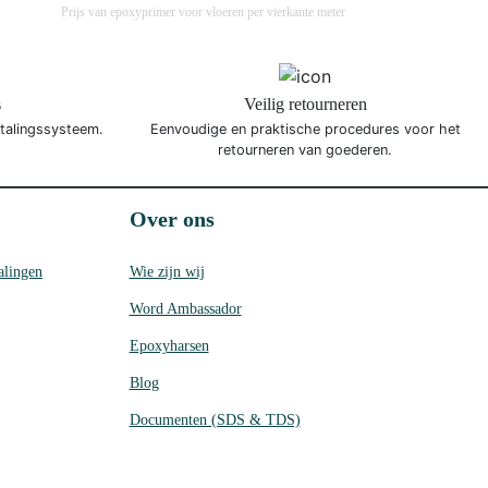
Prijs van epoxyprimer voor vloeren per vierkante meter
s
Veilig retourneren
etalingssysteem.
Eenvoudige en praktische procedures voor het
retourneren van goederen.
Over ons
alingen
Wie zijn wij
Word Ambassador
Epoxyharsen
Blog
Documenten (SDS & TDS)