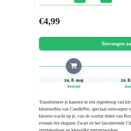
ColorCandle-
kleurstoffen
voor
€4,99
kaarsen,
wassen
en
paraffine.
Toevoegen a
aantal
za, 8. aug
za, 8
Besteld
Bes
Transformeer je kaarsen in een regenboog van kle
kleurstoffen van CandlePro, speciaal ontworpen v
kleuren wacht op je, van de warme tinten van Ro
evenals het elegante Zwart en het fascinerende 
onmiskenbare en kleurrijke meesterwerken.