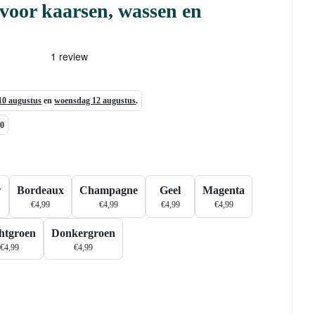
voor kaarsen, wassen en
0 augustus
en
woensdag 12 augustus
.
00
w
Bordeaux
Champagne
Geel
Magenta
€
4,99
€
4,99
€
4,99
€
4,99
htgroen
Donkergroen
€
4,99
€
4,99