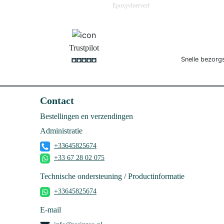
Epoxyvloerverf
Trustpilot
Snelle bezorg
Contact
Bestellingen en verzendingen
Administratie
+33645825674
+33 67 28 02 075
Technische ondersteuning / Productinformatie
+33645825674
E-mail