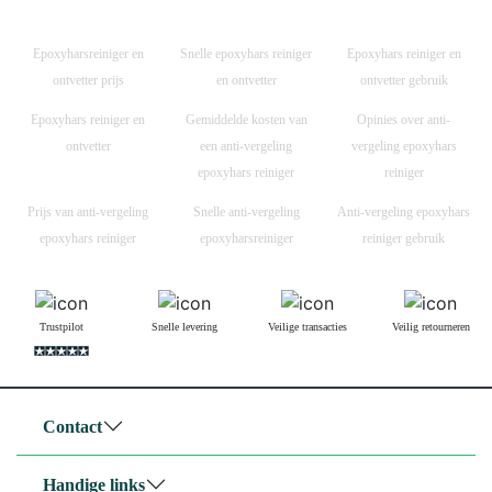
Epoxyharsreiniger en
Snelle epoxyhars reiniger
Epoxyhars reiniger en
ontvetter prijs
en ontvetter
ontvetter gebruik
Epoxyhars reiniger en
Gemiddelde kosten van
Opinies over anti-
ontvetter
een anti-vergeling
vergeling epoxyhars
epoxyhars reiniger
reiniger
Prijs van anti-vergeling
Snelle anti-vergeling
Anti-vergeling epoxyhars
epoxyhars reiniger
epoxyharsreiniger
reiniger gebruik
Trustpilot
Snelle levering
Veilige transacties
Veilig retourneren
Contact
Handige links