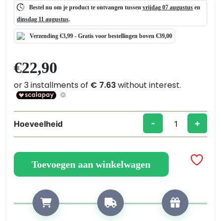
Bestel nu om je product te ontvangen tussen
vrijdag 07 augustus
en
dinsdag 11 augustus
.
Verzending €3,99 -
Gratis
voor bestellingen boven €39,00
€
22,90
-
+
Hoeveelheid
D.
40
MDF-
Toevoegen aan winkelwagen
plaat
voor
wandklok
in
hars