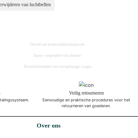
verwijderen van luchtbellen
Herstel van houten buitenschrijnwerk
Epoxy voegmiddel voor planken
Houtafdichtmiddel voor onregelmatige voegen
s
Veilig retourneren
etalingssysteem.
Eenvoudige en praktische procedures voor het
retourneren van goederen.
Over ons