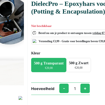
DielecPro – Epoxyhars voo
(Potting & Encapsulation
Niet beschikbaar
Next
Bestel nu om je product te ontvangen tussen
vrijdag 0
Verzending €3,99 -
Gratis
voor bestellingen boven €39,
Kleur
500 g Zwart
500 g Transparant
€
20,00
€
20,00
-
+
Hoeveelheid
DielecPro
–
Epoxyhars