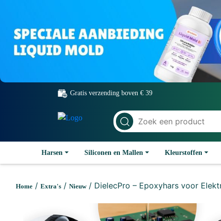
Gratis verzending boven € 39
Harsen
Siliconen en Mallen
Kleurstoffen
/
/
/ DielecPro – Epoxyhars voor Elektr
Home
Extra's
Nieuw