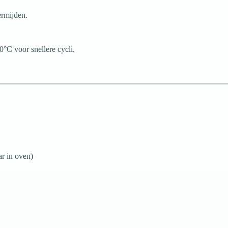
rmijden.
0°C voor snellere cycli.
ar in oven)