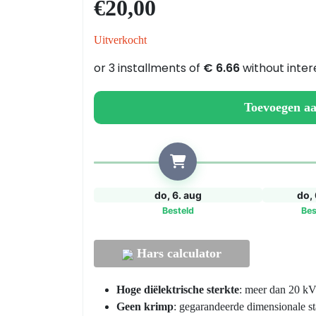
€20,00
voor
Elektrische
Uitverkocht
Inkapseling
(Potting
&
Encapsulation)
Toevoegen a
aantal
do, 6. aug
do, 
Besteld
Bes
Hars calculator
Hoge diëlektrische sterkte
: meer dan 20 kV
Geen krimp
: gegarandeerde dimensionale stab