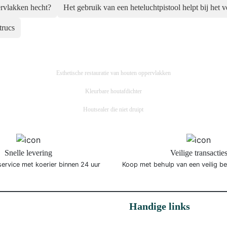
rvlakken hecht?
Het gebruik van een heteluchtpistool helpt bij het 
trucs
Esthetische restauratie van houten oppervlakken
Kleurbare houtafdichter
Houtsealer die niet druipt
Snelle levering
Veilige transactie
service met koerier binnen 24 uur
Koop met behulp van een veilig b
Handige links