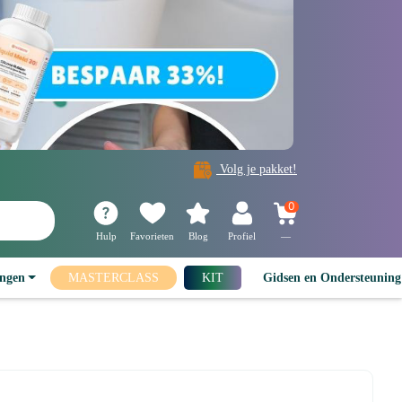
Volg je pakket!
0
Hulp
Favorieten
Blog
Profiel
—
ingen
MASTERCLASS
KIT
Gidsen en Ondersteunin