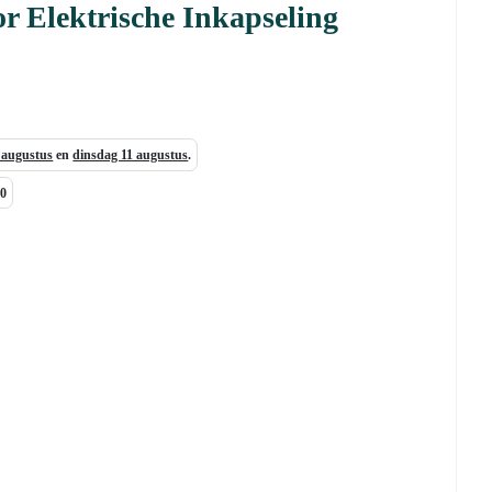
r Elektrische Inkapseling
)
7 augustus
en
dinsdag 11 augustus
.
00