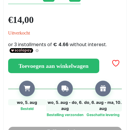
–
Epoxyhars
€
14,00
voor
Elektrische
Uitverkocht
Insluiting
(Potting
&
Encapsulation)
aantal
Toevoegen aan winkelwagen
wo, 5. aug
wo, 5. aug - do, 6.
do, 6. aug - ma, 10.
aug
aug
Besteld
Bestelling verzonden
Geschatte levering