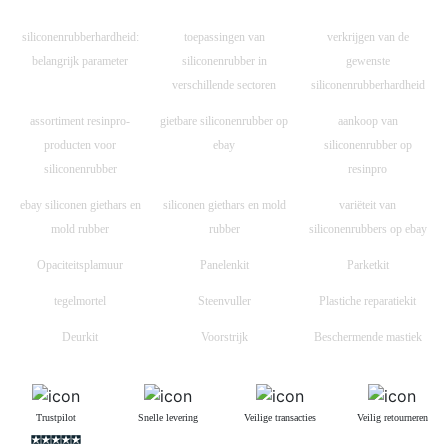
siliconenrubberhardheid:
toepassingen van
verkrijgen van de
belangrijk parameter
siliconenrubber in
gewenste
verschillende sectoren
siliconenrubberhardheid
assortiment resinpro-
gietbare siliconenrubber op
aankoop van
producten voor
ebay
siliconenrubber op
siliconenrubber
resinpro
ebay siliconen giethars en
siliconen giethars en mold
variëteit van
mold rubber
rubber
siliconenrubbers op ebay
Opaciteitsplamuur
Panelenkit
Parketkit
tegelmortel
Steenvuller
Plastiche reparatiekit
Deurkit
Voorstrijk
Beschermende mastiek
Trustpilot
Snelle levering
Veilige transacties
Veilig retourneren