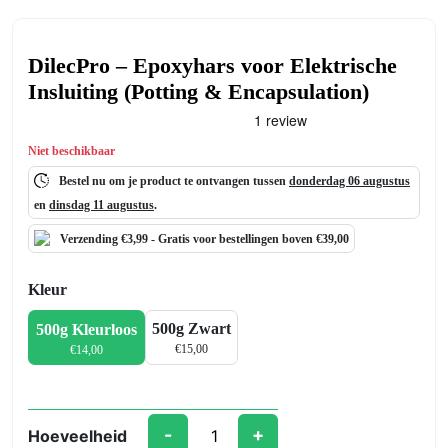
DilecPro – Epoxyhars voor Elektrische
Insluiting (Potting & Encapsulation)
Niet beschikbaar
Bestel nu om je product te ontvangen tussen
donderdag 06 augustus
en
dinsdag 11 augustus
.
Verzending €3,99 -
Gratis
voor bestellingen boven €39,00
Kleur
500g Zwart
500g Kleurloos
€
15,00
€
14,00
-
+
Hoeveelheid
DilecPro