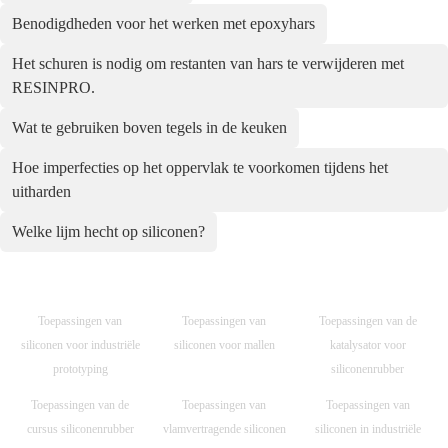
Benodigdheden voor het werken met epoxyhars
Het schuren is nodig om restanten van hars te verwijderen met
RESINPRO.
Wat te gebruiken boven tegels in de keuken
Hoe imperfec­ties op het opper­vlak te voor­komen tijdens het
uitharden
Welke lijm hecht op siliconen?
Toepassingen van
Toepassingen van
Toepassingen van de
siliconen voor industriële
siliconen voor mallen
katalysator voor
prototyping
siliconenrubber
Toepassingen van de
Toepassingen van
Toepassingen van
cursus siliconenrubber
vlamvertragende siliconen
siliconen in industriële