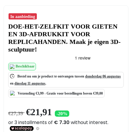
In aanbieding
DOE-HET-ZELFKIT VOOR GIETEN
EN 3D-AFDRUKKIT VOOR
REPLICAHANDEN. Maak je eigen 3D-
sculptuur!
Beschikbaar
Bestel nu om je product te ontvangen tussen
donderdag 06 augustus
en
dinsdag 11 augustus
.
Verzending €3,99 -
Gratis
voor bestellingen boven €39,00
Oorspronkelijke
Huidige
€
21,91
€
27,39
-20%
prijs
prijs
was:
is:
€27,39.
€21,91.