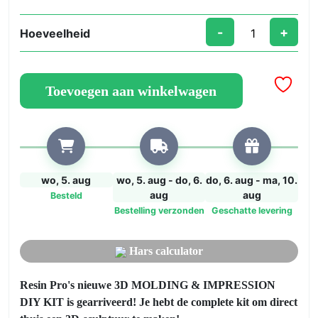
-
+
Hoeveelheid
DOE-
HET-
ZELFKIT
Toevoegen aan winkelwagen
VOOR
GIETEN
EN
3D-
AFDRUKKIT
VOOR
wo, 5. aug
wo, 5. aug - do, 6.
do, 6. aug - ma, 10.
REPLICAHANDEN.
aug
aug
Besteld
Maak
Bestelling verzonden
Geschatte levering
je
eigen
Hars calculator
3D-
sculptuur!
Resin Pro's nieuwe 3D MOLDING & IMPRESSION
aantal
DIY KIT is gearriveerd! Je hebt de complete kit om direct