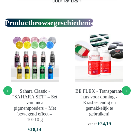
COD:
RP-ERS-1
Productbrowsegeschiedenis
‹
›
Sahara Classic -
BE FLEX - Transparante
“SAHARA SET” – Set
hars voor doming -
van mica
Krasbestendig en
pigmentpoeders – Met
gemakkelijk te
bewegend effect –
gebruiken!
10×10 g
€
24,19
vanaf
€
18,14