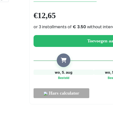
2K
aantal
€
12,65
Toevoegen a
wo, 5. aug
wo, 
Besteld
Bes
Hars calculator