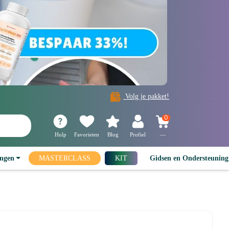
Volg je pakket!
0
Hulp
Favorieten
Blog
Profiel
—
ingen
MASTERCLASS
KIT
Gidsen en Ondersteunin