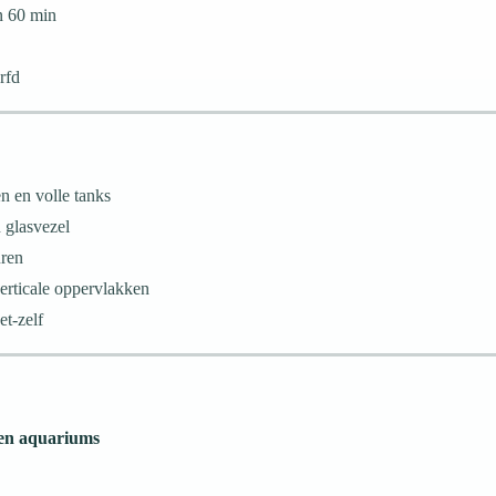
n 60 min
rfd
n en volle tanks
 glasvezel
uren
verticale oppervlakken
et-zelf
 en aquariums