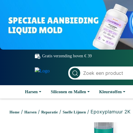
Gratis verzending boven € 39
Harsen
Siliconen en Mallen
Kleurstoffen
/
/
/
/ Epoxyplamuur 2K
Home
Harsen
Reparatie
Snelle Lijmen