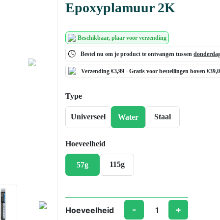
Epoxyplamuur 2K
Beschikbaar
, plaar voor verzending
Bestel nu om je product te ontvangen tussen
donderdag
Next
Verzending €3,99 -
Gratis
voor bestellingen boven €39,
Type
Universeel
Staal
Water
Hoeveelheid
115g
57g
-
+
Hoeveelheid
Epoxyplamuur