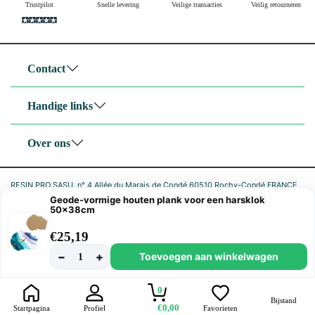
Trustpilot
Snelle levering
Veilige transacties
Veilig retourneren
Contact
Handige links
Over ons
RESIN PRO SASU, n° 4 Allée du Marais de Condé 60510 Rochy-Condé FRANCE
TVA FR05842797722 SIRET 842 797 722 00027 code NAF 4791B
Geode-vormige houten plank voor een harsklok
50x38cm
|
Privacybeleid
Cookiebeleid
€
25,19
−
+
Toevoegen aan winkelwagen
1
0
Bijstand
€0,00
Startpagina
Profiel
Favorieten