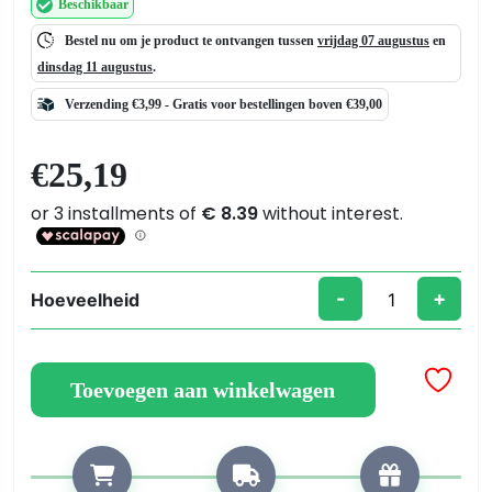
Beschikbaar
Bestel nu om je product te ontvangen tussen
vrijdag 07 augustus
en
dinsdag 11 augustus
.
Verzending €3,99 -
Gratis
voor bestellingen boven €39,00
€
25,19
-
+
Hoeveelheid
Geode-
vormige
houten
Toevoegen aan winkelwagen
plank
voor
een
harsklok