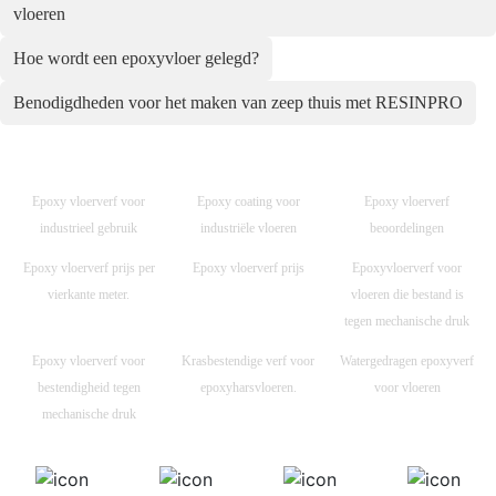
vloeren
Hoe wordt een epoxyvloer gelegd?
Benodigdheden voor het maken van zeep thuis met RESINPRO
Epoxy vloerverf voor
Epoxy coating voor
Epoxy vloerverf
industrieel gebruik
industriële vloeren
beoordelingen
Epoxy vloerverf prijs per
Epoxy vloerverf prijs
Epoxyvloerverf voor
vierkante meter.
vloeren die bestand is
tegen mechanische druk
Epoxy vloerverf voor
Krasbestendige verf voor
Watergedragen epoxyverf
bestendigheid tegen
epoxyharsvloeren.
voor vloeren
mechanische druk