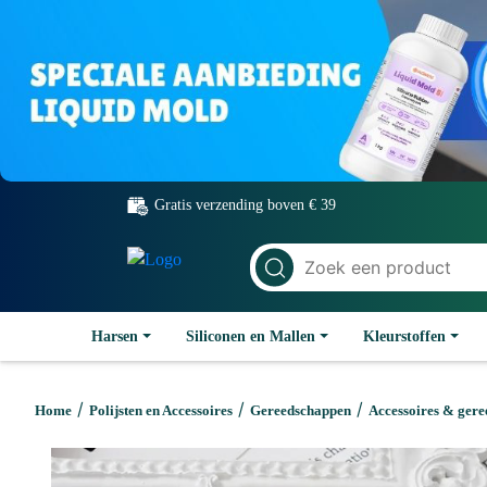
Gratis verzending boven € 39
Harsen
Siliconen en Mallen
Kleurstoffen
/
/
/
Home
Polijsten en Accessoires
Gereedschappen
Accessoires & ger