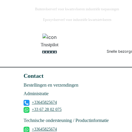
Buitenvloerverf voor kwartsvloeren industriële toepassingen
Epoxyvloerverf voor industriële kwartsietvloeren
Trustpilot
Snelle bezorg
Contact
Bestellingen en verzendingen
Administratie
+33645825674
+33 67 28 02 075
Technische ondersteuning / Productinformatie
+33645825674