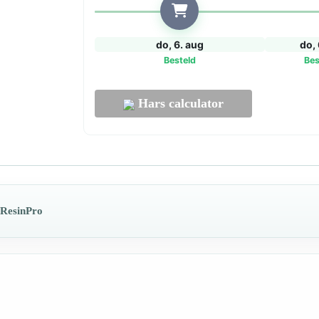
goud
aantal
do, 6. aug
do, 
Besteld
Bes
Hars calculator
 ResinPro