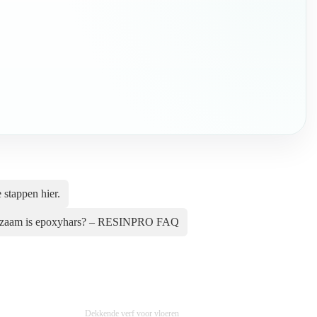
stappen hier.
rzaam is epoxyhars? – RESINPRO FAQ
Dekkende verf voor vloeren