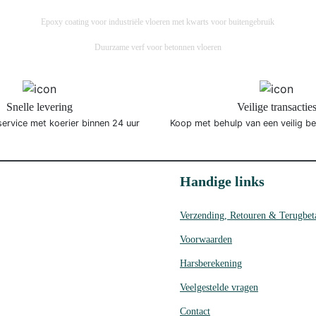
Epoxy coating voor industriële vloeren met kwarts voor buitengebruik
Duurzame verf voor betonnen vloeren
Snelle levering
Veilige transactie
service met koerier binnen 24 uur
Koop met behulp van een veilig b
Handige links
Verzending, Retouren & Terugbet
Voorwaarden
Harsberekening
Veelgestelde vragen
Contact