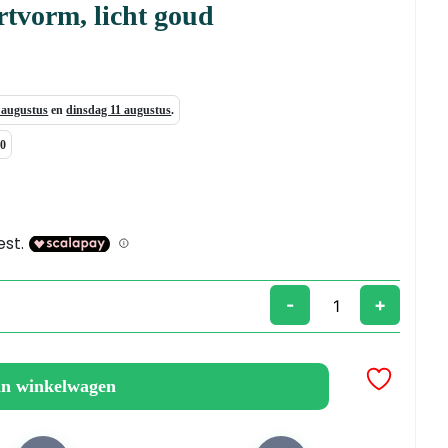
rtvorm, licht goud
7 augustus
en
dinsdag 11 augustus
.
00
-
+
an winkelwagen