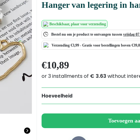
Hanger van legering in ha
Beschikbaar
, plaar voor verzending
Bestel nu om je product te ontvangen tussen
vrijdag 0
Next
Verzending €3,99 -
Gratis
voor bestellingen boven €39,
€
10,89
Hoeveelheid
Hanger
van
legering
Toevoegen a
in
hartvorm,
licht