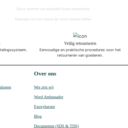
Epoxy vloerverf voor industriële kwarts buitenvloeren
Duurzame verf voor vloeren die veel te verduren hebben
s
Veilig retourneren
etalingssysteem.
Eenvoudige en praktische procedures voor het
retourneren van goederen.
Over ons
alingen
Wie zijn wij
Word Ambassador
Epoxyharsen
Blog
Documenten (SDS & TDS)