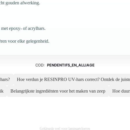
icht gouden afwerking.
 met epoxy- of acrylhars.
ëren voor elke gelegenheid.
COD:
PENDENTIFS_EN_ALLIAGE
yhars?
Hoe verdun je RESINPRO UV-hars correct? Ontdek de juiste 
ik
Belangrijkste ingrediënten voor het maken van zeep
Hoe duu
Gekleurde verf voor laminaatvloeren