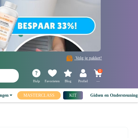
Volg je pakket!
0
Hulp
Favorieten
Blog
Profiel
—
ingen
MASTERCLASS
KIT
Gidsen en Ondersteunin