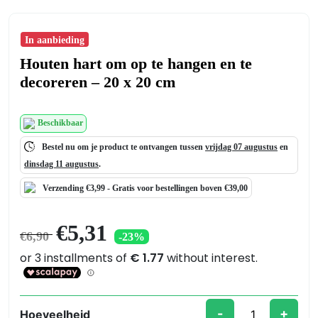
In aanbieding
Houten hart om op te hangen en te
decoreren – 20 x 20 cm
Beschikbaar
Bestel nu om je product te ontvangen tussen
vrijdag 07 augustus
en
dinsdag 11 augustus
.
Verzending €3,99 -
Gratis
voor bestellingen boven €39,00
Oorspronkelijke
Huidige
€
5,31
€
6,90
-23%
prijs
prijs
was:
is:
€6,90.
€5,31.
-
+
Hoeveelheid