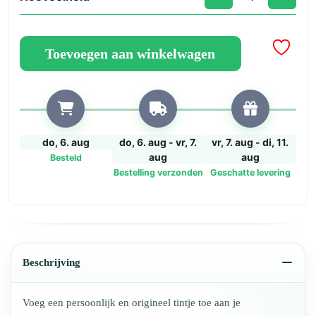
Houten
hart
om
Toevoegen aan winkelwagen
op
te
hangen
en
te
decoreren
do, 6. aug
do, 6. aug - vr, 7.
vr, 7. aug - di, 11.
–
aug
aug
Besteld
20
Bestelling verzonden
Geschatte levering
x
20
cm
aantal
Beschrijving
Voeg een persoonlijk en origineel tintje toe aan je