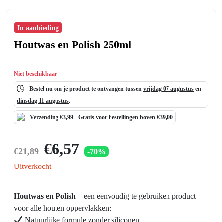
In aanbieding
Houtwas en Polish 250ml
Niet beschikbaar
Bestel nu om je product te ontvangen tussen
vrijdag 07 augustus
en
dinsdag 11 augustus
.
Verzending €3,99 -
Gratis
voor bestellingen boven €39,00
Oorspronkelijke
Huidige
€
6,57
€
21,89
-70%
prijs
prijs
was:
is:
Uitverkocht
€21,89.
€6,57.
Houtwas en Polish
– een eenvoudig te gebruiken product
voor alle houten oppervlakken:
Natuurlijke formule zonder siliconen.