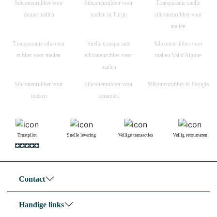
Siliconenrubber voor
Siliconenrubber voor
Transparante snelle
dunne mallen
mallen in Turijn
siliconenrubber voor
mallen
Transparante siliconen
Snelle transparante
Siliconenrubber voor
rubber voor mallen
siliconenrubber voor
mallen Val d'Alpone
mallen
Siliconenrubber voor
Siliconenrubber voor
Siliconenrubber in Perugia
toetsen
keramiek
Trustpilot
Snelle levering
Veilige transacties
Veilig retourneren
Contact
Handige links