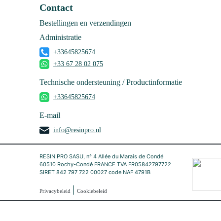
Contact
Bestellingen en verzendingen
Administratie
+33645825674
+33 67 28 02 075
Technische ondersteuning / Productinformatie
+33645825674
E-mail
info@resinpro.nl
RESIN PRO SASU, n° 4 Allée du Marais de Condé
60510 Rochy-Condé FRANCE TVA FR05842797722
SIRET 842 797 722 00027 code NAF 4791B
|
Privacybeleid
Cookiebeleid