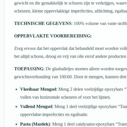
gewicht en die gemakkelijk te schuren zijn te verkrijgen, waarv
scheuren, kleine oppervlakkige imperfecties, afdichting, egalis
TECHNISCHE GEGEVENS
: 100% volume van vaste stoff
OPPERVLAKTE VOORBEREIDING:
Zorg ervoor dat het oppervlak dat behandeld moet worden volled
het altijd schoon, droog en vrij van olie en/of andere product
TOEPASSING
: De glasballetjes moeten alleen worden toeg
gewichtsverhouding van 100:60. Door te mengen, kunnen drie v
Vloeibaar Mengsel
: Meng 2 delen veelzijdige epoxyhars “T
vullen van horizontale scheuren of voor het lijmen.
Vullend Mengsel
: Meng 1 deel veelzijdige epoxyhars “Tran
oppervlakte-imperfecties en egalisatie.
Pasta (Mastiek)
: Meng 1 deel catalysator-epoxyhars “Trans