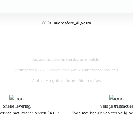
COD:
microsfere_di_vetro
Aankoop van siliconen voor duurzame modellen
Aankoop van RTV 20 siliconenrubber: waar te vinden voor de beste prijs
Aankoop van gietbare siliconenrubber in winkels
Snelle levering
Veilige transactie
service met koerier binnen 24 uur
Koop met behulp van een veilig b