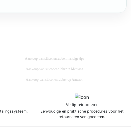
Aankoop van siliconenrubber: handige tips
Aankoop van siliconenrubber in Mentana
Aankoop van siliconenrubber op Amazon
s
Veilig retourneren
etalingssysteem.
Eenvoudige en praktische procedures voor het
retourneren van goederen.