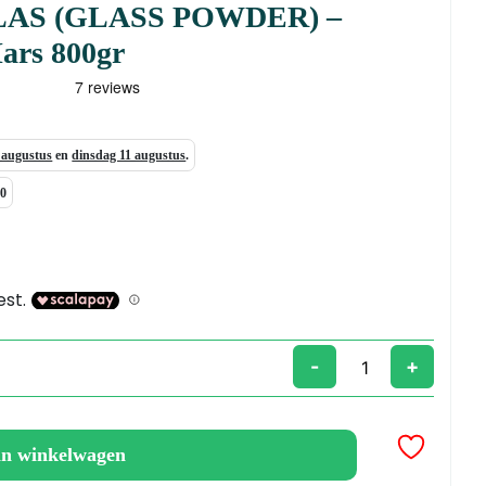
AS (GLASS POWDER) –
ars 800gr
7 augustus
en
dinsdag 11 augustus
.
00
-
+
an winkelwagen