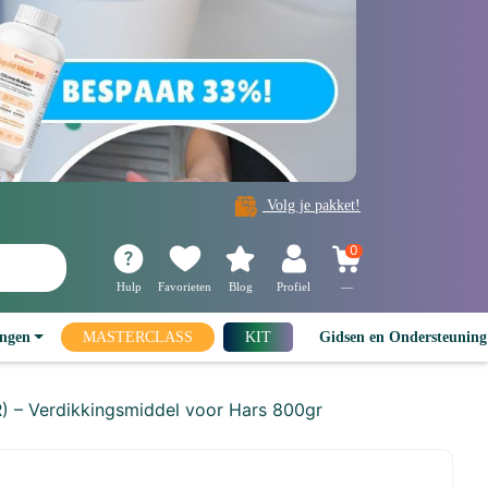
Volg je pakket!
0
Hulp
Favorieten
Blog
Profiel
—
ingen
MASTERCLASS
KIT
Gidsen en Ondersteunin
 Verdikkingsmiddel voor Hars 800gr