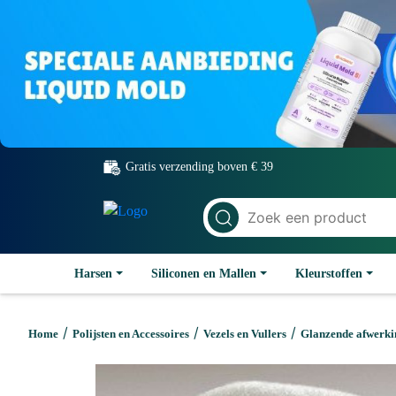
Gratis verzending boven € 39
Harsen
Siliconen en Mallen
Kleurstoffen
/
/
/
Home
Polijsten en Accessoires
Vezels en Vullers
Glanzende afwerkin