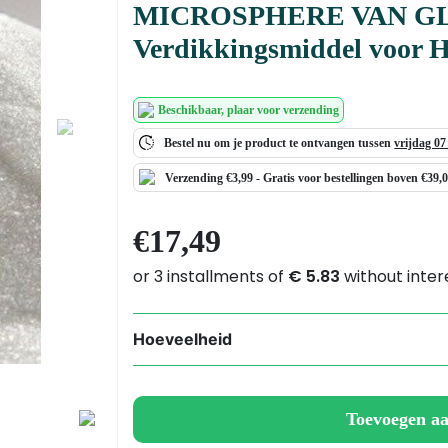
MICROSPHERE VAN GL
Verdikkingsmiddel voor H
Beschikbaar
, plaar voor verzending
Next
Bestel nu om je product te ontvangen tussen
vrijdag 0
Verzending €3,99 -
Gratis
voor bestellingen boven €39,
€
17,49
Hoeveelheid
MICROSPHERE
VAN
GLAS
Toevoegen a
(GLASS
POWDER)