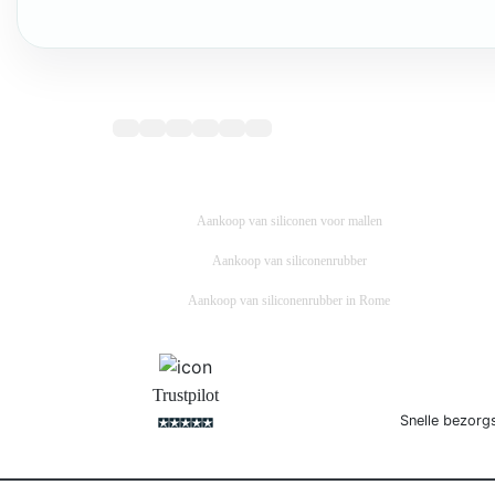
Aankoop van siliconen voor mallen
Aankoop van siliconenrubber
Aankoop van siliconenrubber in Rome
Trustpilot
Snelle bezorg