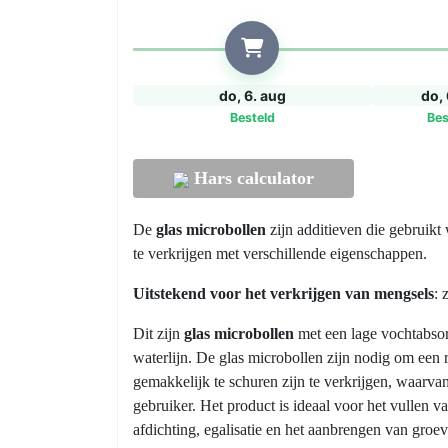
–
Verdikkingsmiddel
voor
Hars
do, 6. aug
do, 
800gr
Besteld
Bes
aantal
Hars calculator
De
glas microbollen
zijn additieven die gebruik
te verkrijgen met verschillende eigenschappen.
Uitstekend voor het verkrijgen van mengsels
: 
Dit zijn
glas microbollen
met een lage vochtabsor
waterlijn. De glas microbollen zijn nodig om een 
gemakkelijk te schuren zijn te verkrijgen, waarvan
gebruiker. Het product is ideaal voor het vullen v
afdichting, egalisatie en het aanbrengen van groe