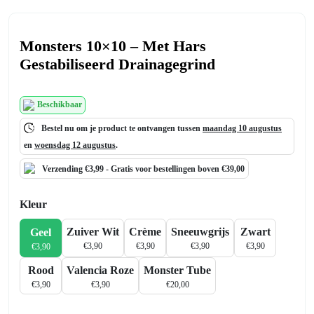
Monsters 10×10 – Met Hars
Gestabiliseerd Drainagegrind
Beschikbaar
Bestel nu om je product te ontvangen tussen
maandag 10 augustus
en
woensdag 12 augustus
.
Verzending €3,99 -
Gratis
voor bestellingen boven €39,00
Kleur
Zuiver Wit
Crème
Sneeuwgrijs
Zwart
Geel
€
3,90
€
3,90
€
3,90
€
3,90
€
3,90
Rood
Valencia Roze
Monster Tube
€
3,90
€
3,90
€
20,00