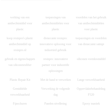
werking van een
toepassingen van
voordelen van het gebruik
antihechtmiddel voor
antihechtmiddelen voor
van antihechtmiddelen
plastic
plastic
voor plastic
koop resinpro's plastic
distaccante resinpro:
toepassingen en voordelen
antihechtmiddel op
innovatieve oplossing voor
van distaccante satmpi
resinpro.nl
industrieel gebruik
gebruik en eigenschappen
resinpro: innovatieve
siliconen vormlosmiddel
van siliconenrubber
partner voor industriële
oplossingen
Plastic Repair Kit
Met de hand te verwerken
Lange verwerkbaarheid
Gemiddelde
Verwerking de volgende
Oppervlaktebehandeling
verwerkbaarheid
dag
P320
Fijnschuren
Panelen nivellering
Epoxy mastiek