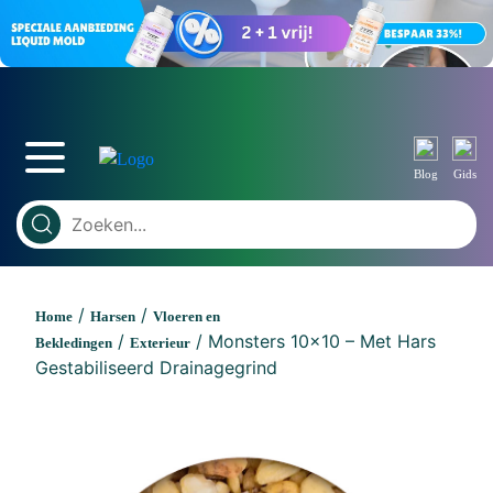
Blog
Gids
/
/
Home
Harsen
Vloeren en
/
/ Monsters 10×10 – Met Hars
Bekledingen
Exterieur
Gestabiliseerd Drainagegrind