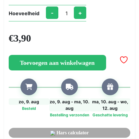
-
+
Hoeveelheid
Monsters
10×10
–
€
3,90
Met
Hars
Gestabiliseerd
Drainagegrind
Toevoegen aan winkelwagen
aantal
zo, 9. aug
zo, 9. aug - ma, 10.
ma, 10. aug - wo,
aug
12. aug
Besteld
Bestelling verzonden
Geschatte levering
Hars calculator