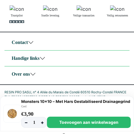
Trustpilot
Snelle levering
Veilige transacties
Veilig retourneren
Contact
Handige links
Over ons
RESIN PRO SASU, n° 4 Allée du Marais de Condé 60510 Rochy-Condé FRANCE
TVA FR05842797722 SIRET 842 797 722 00027 code NAF 4791B
Monsters 10×10 – Met Hars Gestabiliseerd Drainagegrind
|
Geel
Privacybeleid
Cookiebeleid
€
3,90
−
+
Toevoegen aan winkelwagen
1