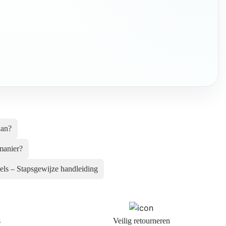
aan?
 manier?
els – Stapsgewijze handleiding
s
Veilig retourneren