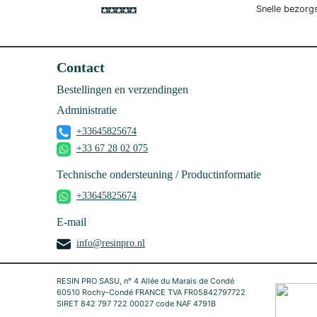
Snelle bezorg
Contact
Bestellingen en verzendingen
Administratie
+33645825674
+33 67 28 02 075
Technische ondersteuning / Productinformatie
+33645825674
E-mail
info@resinpro.nl
RESIN PRO SASU, n° 4 Allée du Marais de Condé
60510 Rochy-Condé FRANCE TVA FR05842797722
SIRET 842 797 722 00027 code NAF 4791B