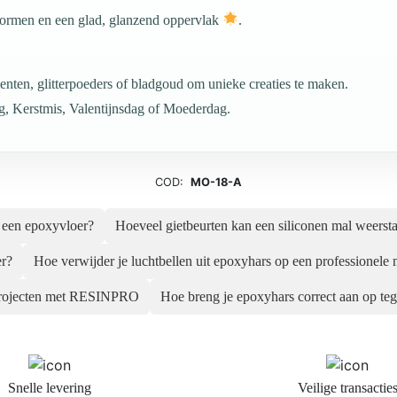
vormen en een glad, glanzend oppervlak
.
nten, glitterpoeders of bladgoud om unieke creaties te maken.
g, Kerstmis, Valentijnsdag of Moederdag.
COD:
MO-18-A
n een epoxyvloer?
Hoeveel gietbeurten kan een siliconen mal weerst
er?
Hoe verwijder je luchtbellen uit epoxyhars op een professionele
e projecten met RESINPRO
Hoe breng je epoxyhars correct aan op teg
Snelle levering
Veilige transactie