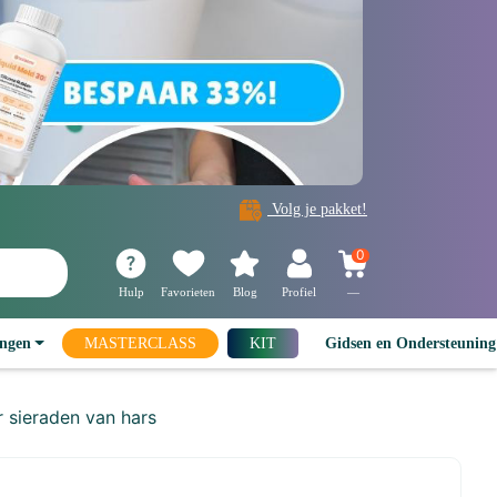
Volg je pakket!
0
Hulp
Favorieten
Blog
Profiel
—
ingen
MASTERCLASS
KIT
Gidsen en Ondersteunin
r sieraden van hars