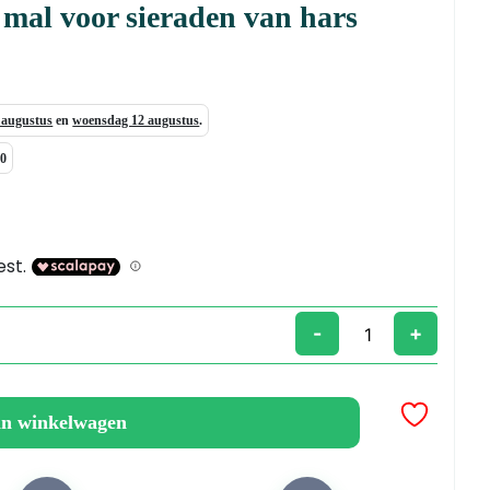
n mal voor sieraden van hars
7 augustus
en
woensdag 12 augustus
.
00
-
+
an winkelwagen