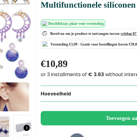
Multifunctionele silicone
Beschikbaar
, plaar voor verzending
Bestel nu om je product te ontvangen tussen
vrijdag 0
Next
Verzending €3,99 -
Gratis
voor bestellingen boven €39,
€
10,89
Hoeveelheid
Multifunctionele
siliconen
mal
Toevoegen a
voor
sieraden
van