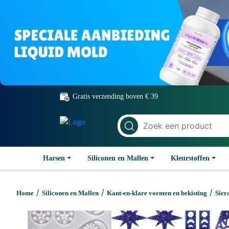
Gratis verzending boven € 39
Harsen
Siliconen en Mallen
Kleurstoffen
/
/
/
Home
Siliconen en Mallen
Kant-en-klare vormen en bekisting
Sier