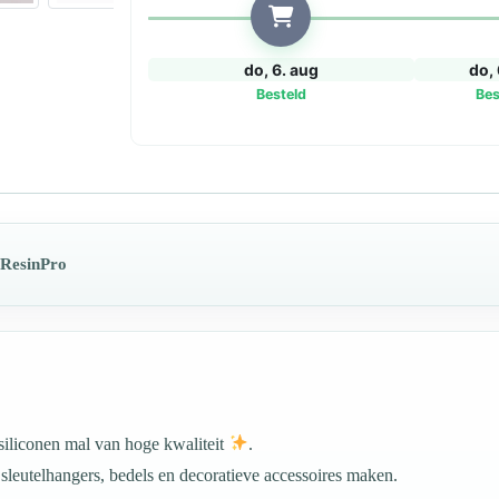
hars
aantal
do, 6. aug
do, 
Besteld
Bes
 ResinPro
iliconen mal van hoge kwaliteit
.
 sleutelhangers, bedels en decoratieve accessoires maken.