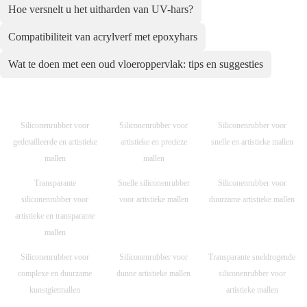
Hoe versnelt u het uitharden van UV-hars?
Compatibiliteit van acrylverf met epoxyhars
Wat te doen met een oud vloeroppervlak: tips en suggesties
Siliconenrubber voor
Siliconenrubber voor
Siliconenrubber voor
gedetailleerde en artistieke
artistieke en precieze
snelle en artistieke mallen
mallen
mallen
Transparante
Snelle siliconenrubber
Siliconenrubber voor
siliconenrubber voor
voor artistieke mallen
duurzame artistieke mallen
artistieke en transparante
mallen
Siliconenrubber voor
Siliconenrubber voor
Transparante sneldrogende
complexe en duurzame
dunne artistieke mallen
siliconenrubber voor
kunstgietmallen
artistieke mallen