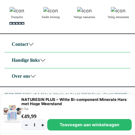
Trustpilot
Snelle levering
Veilige transacties
Veilig retourneren
Contact
Handige links
Over ons
RESIN PRO SASU, n° 4 Allée du Marais de Condé 60510 Rochy-Condé FRANCE
TVA FR05842797722 SIRET 842 797 722 00027 code NAF 4791B
NATURESIN PLUS – Witte Bi-component Minerale Hars
met Hoge Weerstand
|
6,5kg
Privacybeleid
Cookiebeleid
€
49,99
−
+
Toevoegen aan winkelwagen
1