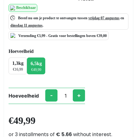
Beschikbaar
Bestel nu om je product te ontvangen tussen
vrijdag 07 augustus
en
dinsdag 11 augustus
.
Verzending €3,99 -
Gratis
voor bestellingen boven €39,00
Hoeveelheid
1,3kg
6,5kg
€
16,99
€
49,99
-
+
Hoeveelheid
NATURESIN
PLUS
–
€
49,99
Witte
Bi-
component