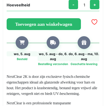
-
+
Hoeveelheid
NextClear
Glanzend
Transparant
Toevoegen aan winkelwagen
–
2K
Hoge
Sterkte
bicomponentenspray
400
wo, 5. aug
wo, 5. aug - do, 6.
do, 6. aug - ma, 10.
ml
aug
aug
Besteld
aantal
Bestelling verzonden
Geschatte levering
NextClear 2K is door zijn exclusieve fysisch-chemische
eigenschappen ideaal als glanzende afwerking voor hars en
hout. Het product is krasbestendig, bestand tegen vrijwel alle
reinigers, vergeelt niet en biedt UV-bescherming.
NextClear is een professionele transparante