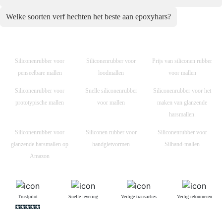
Welke soorten verf hechten het beste aan epoxyhars?
Siliconenrubber voor
Siliconenrubber voor
Prijs van siliconen rubber
penseelbare mallen
loodmallen
voor mallen
Siliconenrubber voor
Snelle siliconenrubber
Siliconenrubber voor het
prototypische mallen
voor mallen
maken van glanzende
harsmallen.
Siliconenrubber voor
Siliconen rubber voor
Siliconenrubber voor
glanzende harsmallen op
handgietvormen
Silhand-mallen
Amazon
Trustpilot
Snelle levering
Veilige transacties
Veilig retourneren