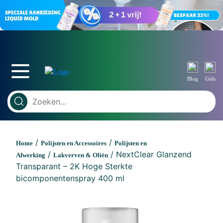
Blog
Gids
/
/
Home
Polijsten en Accessoires
Polijsten en
/
/ NextClear Glanzend
Afwerking
Lakverven & Oliën
Transparant – 2K Hoge Sterkte
bicomponentenspray 400 ml