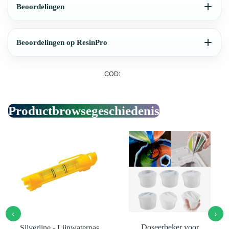
Beoordelingen
Beoordelingen op ResinPro
COD:
Productbrowsegeschiedenis
‹
›
Doseerbeker voor
Silverline - Lijnwaterpas