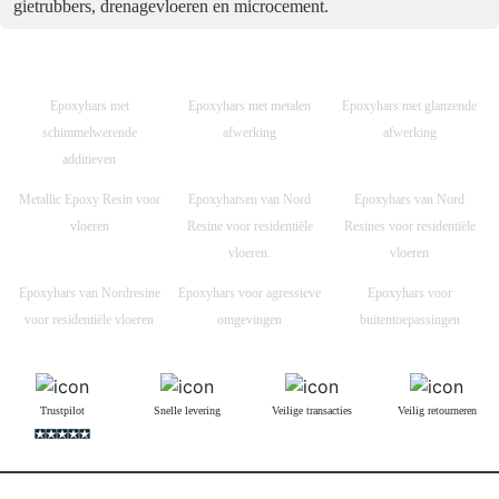
gietrubbers, drenagevloeren en microcement.
Epoxyhars met
Epoxyhars met metalen
Epoxyhars met glanzende
schimmelwerende
afwerking
afwerking
additieven
Metallic Epoxy Resin voor
Epoxyharsen van Nord
Epoxyhars van Nord
vloeren
Resine voor residentiële
Resines voor residentiële
vloeren.
vloeren
Epoxyhars van Nordresine
Epoxyhars voor agressieve
Epoxyhars voor
voor residentiële vloeren
omgevingen
buitentoepassingen
Trustpilot
Snelle levering
Veilige transacties
Veilig retourneren