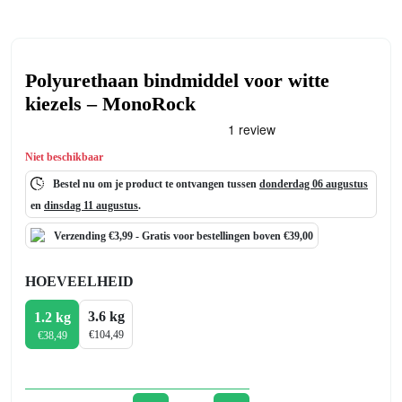
Polyurethaan bindmiddel voor witte
kiezels – MonoRock
Niet beschikbaar
Bestel nu om je product te ontvangen tussen
donderdag 06 augustus
en
dinsdag 11 augustus
.
Verzending €3,99 -
Gratis
voor bestellingen boven €39,00
HOEVEELHEID
3.6 kg
1.2 kg
€
104,49
€
38,49