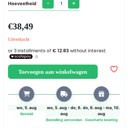
-
+
Hoeveelheid
Polyurethaan
bindmiddel
voor
€
38,49
witte
kiezels
Uitverkocht
–
MonoRock
aantal
Toevoegen aan winkelwagen
wo, 5. aug
wo, 5. aug - do, 6.
do, 6. aug - ma, 10.
aug
aug
Besteld
Bestelling verzonden
Geschatte levering