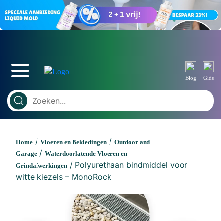
Blog
Gids
/
/
Home
Vloeren en Bekledingen
Outdoor and
/
Garage
Waterdoorlatende Vloeren en
/ Polyurethaan bindmiddel voor
Grindafwerkingen
witte kiezels – MonoRock