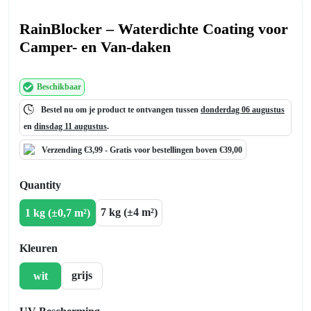
RainBlocker – Waterdichte Coating voor
Camper- en Van-daken
Beschikbaar
Bestel nu om je product te ontvangen tussen
donderdag 06 augustus
en
dinsdag 11 augustus
.
Verzending €3,99 -
Gratis
voor bestellingen boven €39,00
Quantity
7 kg (±4 m²)
1 kg (±0,7 m²)
Kleuren
grijs
wit