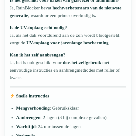
Is het geschikt voor daken van glasvezel of aluminium?
Ja, RainBlocker bevat
hechtverbeteraars van de nieuwste
generatie
, waardoor een primer overbodig is.
Is de UV-toplaag echt nodig?
Ja, als het dak voortdurend aan de zon wordt blootgesteld,
zorgt de
UV-toplaag voor jarenlange bescherming
.
Kan ik het zelf aanbrengen?
Ja, het is ook geschikt voor
doe-het-zelfgebruik
met
eenvoudige instructies en aanbrengmethodes met roller of
kwast.
Snelle instructies
Mengverhouding
: Gebruiksklaar
Aanbrengen
: 2 lagen (3 bij complexe gevallen)
Wachttijd
: 24 uur tussen de lagen
Verbruik
: