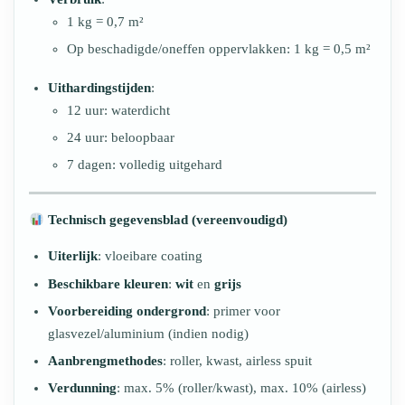
1 kg = 0,7 m²
Op beschadigde/oneffen oppervlakken: 1 kg = 0,5 m²
Uithardingstijden
:
12 uur: waterdicht
24 uur: beloopbaar
7 dagen: volledig uitgehard
Technisch gegevensblad (vereenvoudigd)
Uiterlijk
: vloeibare coating
Beschikbare kleuren
:
wit
en
grijs
Voorbereiding ondergrond
: primer voor
glasvezel/aluminium (indien nodig)
Aanbrengmethodes
: roller, kwast, airless spuit
Verdunning
: max. 5% (roller/kwast), max. 10% (airless)