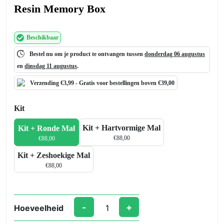
Resin Memory Box
Beschikbaar
Bestel nu om je product te ontvangen tussen
donderdag 06 augustus
en
dinsdag 11 augustus
.
Verzending €3,99 -
Gratis
voor bestellingen boven €39,00
Kit
Kit + Hartvormige Mal
Kit + Ronde Mal
€
88,00
€
88,00
Kit + Zeshoekige Mal
€
88,00
-
+
Hoeveelheid
Resin