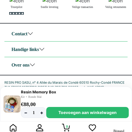
Trustpilot
Snelle levering
Veilige transacties
Veilig retourneren
Contact
Handige links
Over ons
RESIN PRO SASU, n° 4 Allée du Marais de Condé 60510 Rochy-Condé FRANCE
TVA FR05842797722 SIRET 842 797 722 00027 code NAF 4791B
Resin Memory Box
|
Kit + Ronde Mal
Privacybeleid
Cookiebeleid
€88,00
−
+
Toevoegen aan winkelwagen
1
0
Bijstand