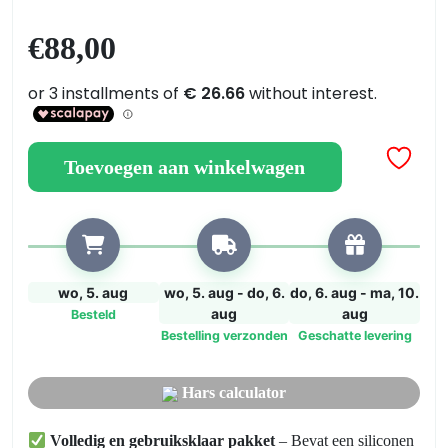
Memory
Box
€88,00
aantal
Toevoegen aan winkelwagen
wo, 5. aug
wo, 5. aug - do, 6.
do, 6. aug - ma, 10.
aug
aug
Besteld
Bestelling verzonden
Geschatte levering
Hars calculator
Volledig en gebruiksklaar pakket
– Bevat een siliconen