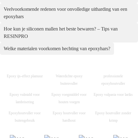
Veelvoorkomende redenen voor onvolledige uitharding van een
epoxyhars
Hoe kun je siliconen mallen het beste bewaren? – Tips van
RESINPRO
Welke materialen voorkomen hechting van epoxyhars?
Epoxy ijs-effect plamuur
Waterdichte epoxy
professionele
buitenvuller
epoxyhoutvuller
Epoxy vulmidd voor
Epoxy voegmiddel voor
Epoxy vulpasta voor lariks
lambrisering
houten voegen
Epoxyhoutvuller voor
Epoxy houtvuller voor
Epoxy houtvuller zonder
buitengebruik
hardhout
krimp