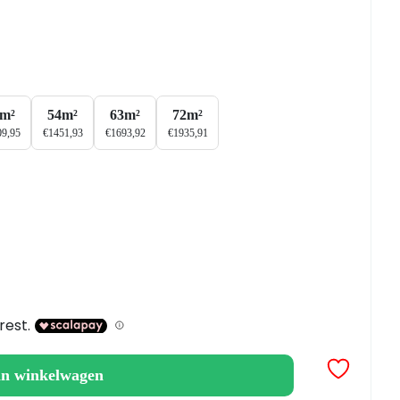
5m²
54m²
63m²
72m²
09,95
€
1451,93
€
1693,92
€
1935,91
an winkelwagen