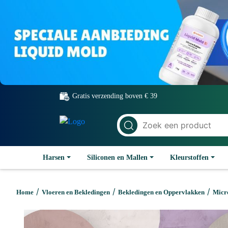
Gratis verzending boven € 39
Harsen
Siliconen en Mallen
Kleurstoffen
/
/
/
Home
Vloeren en Bekledingen
Bekledingen en Oppervlakken
Micr