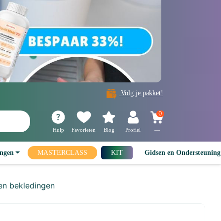
Volg je pakket!
0
Hulp
Favorieten
Blog
Profiel
—
ingen
MASTERCLASS
KIT
Gidsen en Ondersteunin
en bekledingen