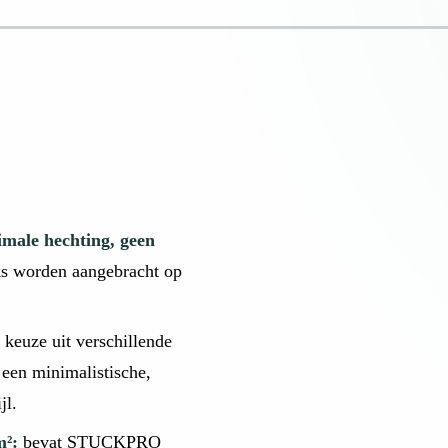
male hechting, geen
ks worden aangebracht op
:
keuze uit verschillende
 een minimalistische,
jl.
m²:
bevat STUCKPRO