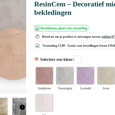
ResinCem – Decoratief mi
bekledingen
Beschikbaar
, plaar voor verzending
Next
Bestel nu om je product te ontvangen tussen
vrijdag 0
Verzending €3,99 -
Gratis
voor bestellingen boven €39,
Selecteer een kleur:
Antiekroze
Venstergrijs
Lavendel
Ivoor