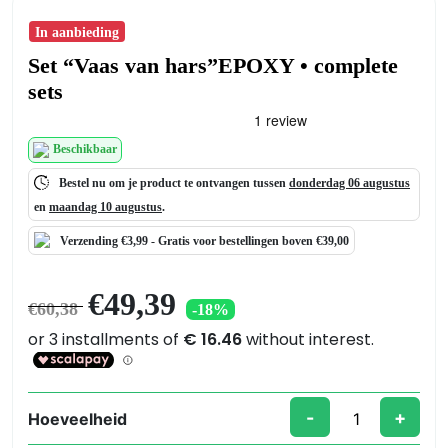
In aanbieding
Set “Vaas van hars”EPOXY • complete
sets
Beschikbaar
Bestel nu om je product te ontvangen tussen
donderdag 06 augustus
en
maandag 10 augustus
.
Verzending €3,99 -
Gratis
voor bestellingen boven €39,00
Oorspronkelijke
Huidige
€
49,39
€
60,38
-18%
prijs
prijs
was:
is:
€60,38.
€49,39.
-
+
Hoeveelheid
Set