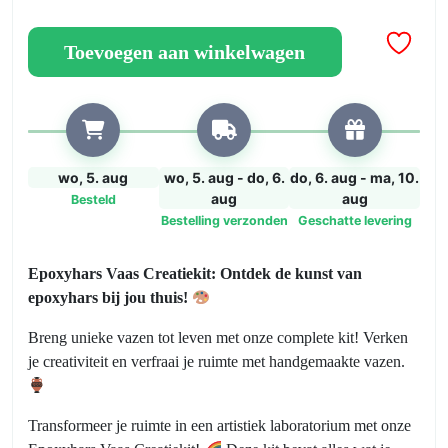
"Vaas
van
Toevoegen aan winkelwagen
hars"EPOXY
•
complete
sets
aantal
wo, 5. aug
wo, 5. aug - do, 6.
do, 6. aug - ma, 10.
aug
aug
Besteld
Bestelling verzonden
Geschatte levering
Epoxyhars Vaas Creatiekit: Ontdek de kunst van
epoxyhars bij jou thuis!
Breng unieke vazen tot leven met onze complete kit! Verken
je creativiteit en verfraai je ruimte met handgemaakte vazen.
Transformeer je ruimte in een artistiek laboratorium met onze