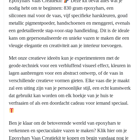
Epoxyhars Vaas Creatiekit!
Deze kit bevat alles wat je
nodig hebt om te beginnen: 830 gram epoxyhars, een
siliconen mal voor de vaas, vijf specifieke harskleuren, goud
metallic pigmentpoeder, handschoenen en menggerei, evenals
een gedetailleerde stap-voor-stap handleiding. Dit is de ideale
kans om gepersonaliseerde en unieke vazen te maken die een
vleugje elegantie en creativiteit aan je interieur toevoegen.
Met onze creatieve ideeën kun je experimenteren met de
geode-techniek voor een verbluffend visueel effect, kleuren in
lagen aanbrengen voor een abstract ontwerp, of de vaas in
verschillende creatieve vormen gieten. Elke vaas die je maakt
zal een uiting zijn van je persoonlijke stijl, een echt kunstwerk
dat gebruikt kan worden om elk hoekje van je huis te
verfraaien of als een doordacht cadeau voor iemand speciaal.
Ben je klaar om de betoverende wereld van epoxyhars te
verkennen en spectaculaire vazen te maken? Klik hier om je
Epoxyhars Vaas Creatiekit te kopen en begin vandaag nog je