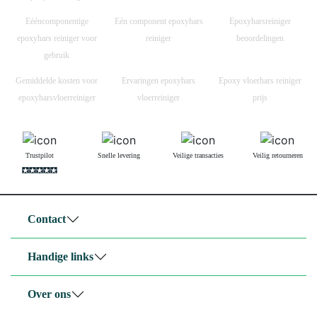
Eééncomponentige
Eén component epoxyhars
Epoxyharsreiniger
epoxyhars reiniger voor
reiniger
beoordelingen
gebruik
Gemiddelde kosten voor
Ervaringen epoxyhars
Epoxy vloerhars reiniger
epoxyharsvloerreiniger
vloerreiniger
prijs
Trustpilot
Snelle levering
Veilige transacties
Veilig retourneren
Contact
Handige links
Over ons