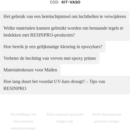
COD:
KIT-VASO
Het gebruik van een heteluchtpistool om luchtbellen te verwijderen
Welke materialen kunnen gebruikt worden om bestaande tegels te
bedekken met RESINPRO-producten?
Hoe bereik je een gelijkmatige kleuring in epoxyhars?
Verbeter de hechting van verven met epoxy primer
Materialenkeuze voor Mallen
Hoe lang duurt het voordat UV-hars droogt? – Tips van
RESINPRO
Beoordelingen van
Eééncomponent epoxyhars
Snelle ééncomponent
ééncomponent
reiniger prijs.
epoxyhars reiniger
epoxyharsreiniger