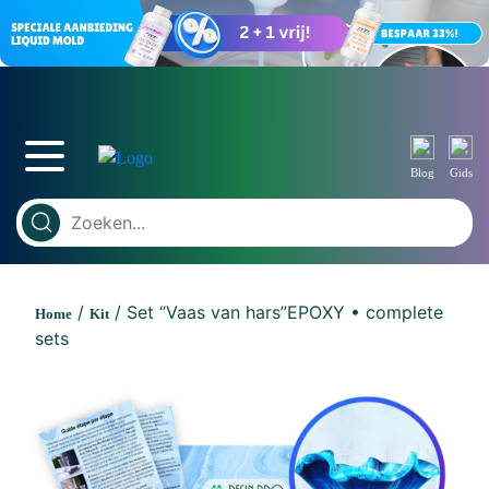
Blog
Gids
/
/ Set “Vaas van hars”EPOXY • complete
Home
Kit
sets