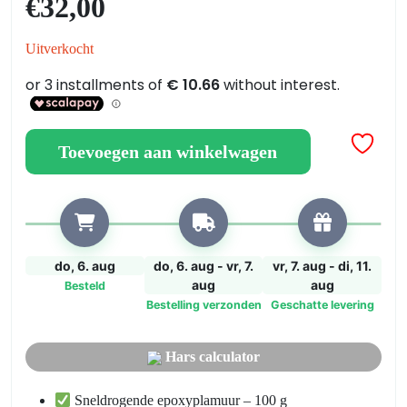
€
32,00
Reparatie-
en
Uitverkocht
Herstelkit
voor
Douchebak
en
Bad
Toevoegen aan winkelwagen
aantal
do, 6. aug
do, 6. aug - vr, 7.
vr, 7. aug - di, 11.
aug
aug
Besteld
Bestelling verzonden
Geschatte levering
Hars calculator
Sneldrogende epoxyplamuur – 100 g