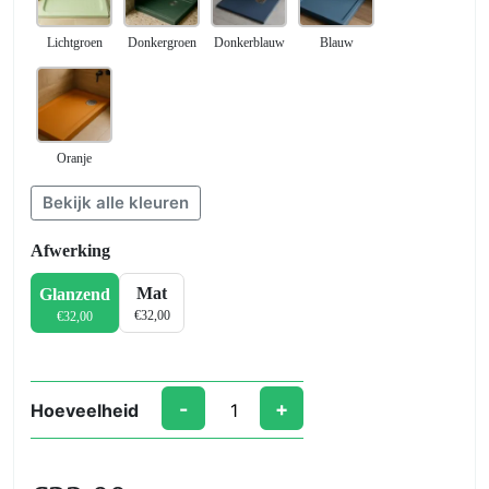
Lichtgroen
Donkergroen
Donkerblauw
Blauw
Oranje
Bekijk alle kleuren
Afwerking
Mat
Glanzend
€
32,00
€
32,00
-
+
Hoeveelheid
ShowerFix
Kit
–