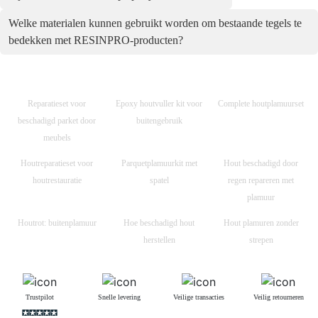
Welke materialen kunnen gebruikt worden om bestaande tegels te
bedekken met RESINPRO-producten?
Reparatieset voor
Epoxy houtvuller kit voor
Complete houtplamuurset
beschadigd parket door
buitengebruik
meubels
Houtreparatieset voor
Parquetplamuurkit met
Hout beschadigd door
houtrestauratie
spatel
regen repareren met
plamuur
Houtrot: buitenplamuur
Hoe beschadigd hout
Hout plamuren zonder
herstellen
strepen
Trustpilot
Snelle levering
Veilige transacties
Veilig retourneren