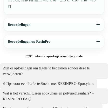
moulds, heat- resistant: -40°C to + 210°C [-104° F to +410°
F]
Beoordelingen
Beoordelingen op ResinPro
COD:
stampo-portagioeie-ottagonale
Zijn er oplossingen om tegels te bedekken zonder deze te
verwijderen?
4 Tips voor een Perfecte Snede met RESINPRO Epoxyhars
Wat is het verschil tussen epoxyhars en polyurethaanhars? –
RESINPRO FAQ