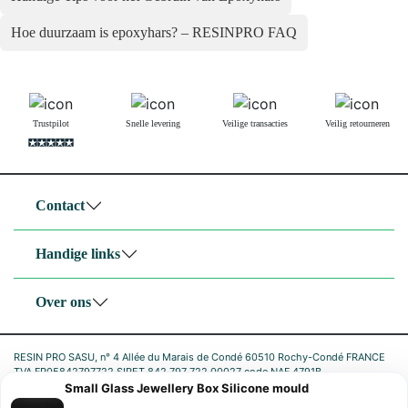
Hoe duurzaam is epoxyhars? – RESINPRO FAQ
Trustpilot
Snelle levering
Veilige transacties
Veilig retourneren
Contact
Handige links
Over ons
RESIN PRO SASU, n° 4 Allée du Marais de Condé 60510 Rochy-Condé FRANCE
TVA FR05842797722 SIRET 842 797 722 00027 code NAF 4791B
Small Glass Jewellery Box Silicone mould
|
Privacybeleid
Cookiebeleid