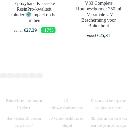
V33 Complete
Epoxyhars: Klassieke
Houtbeschermer 750 ml
ResinPro-kwaliteit,
– Maximale UV-
minder
impact op het
Bescherming voor
milieu
Buitenhout
€
27,39
-17%
vanaf
€
25,81
vanaf
Buitenvloeren met houten
3D-
Kosten voor het repareren
3D-effect.
onderwaterbodemvloeren
van granito vloeren.
Hoe worden 3D-vloeren
3D vloeren beeld van zen
3D vloeren met beeld van
aangebracht?
tuinpad
een beekje en een zen-pad