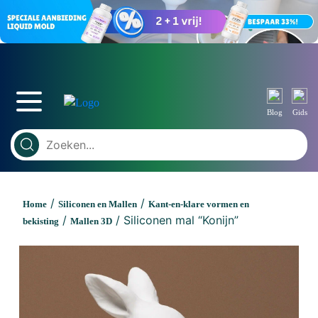
Blog
Gids
/
/
Home
Siliconen en Mallen
Kant-en-klare vormen en
/
/ Siliconen mal “Konijn”
bekisting
Mallen 3D