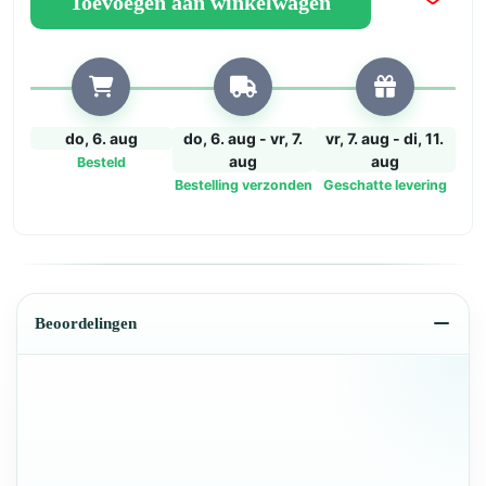
Toevoegen aan winkelwagen
aantal
do, 6. aug
do, 6. aug - vr, 7.
vr, 7. aug - di, 11.
aug
aug
Besteld
Bestelling verzonden
Geschatte levering
Beoordelingen