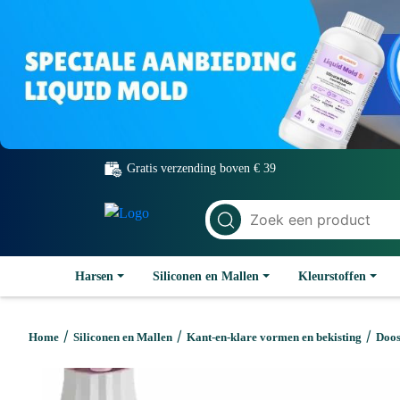
Gratis verzending boven € 39
Harsen
Siliconen en Mallen
Kleurstoffen
/
/
/
Home
Siliconen en Mallen
Kant-en-klare vormen en bekisting
Doos