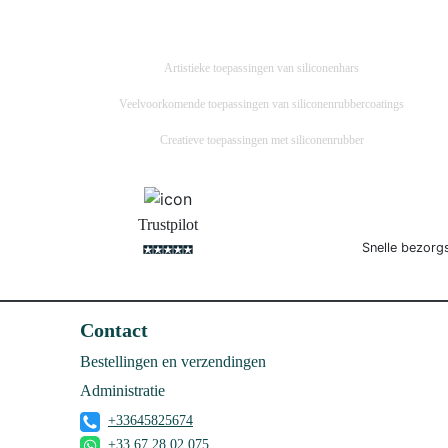
Artistieke toepassingen van siliconenhars
Veelvoorkomende toepassingen van siliconenrubbercoatings
Creatieve toepassingen met siliconenrubber
Trustpilot
Snelle bezorg
Contact
Bestellingen en verzendingen
Administratie
+33645825674
+33 67 28 02 075