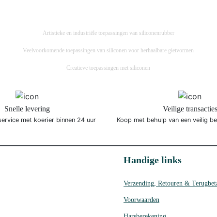
Artistieke en industriële toepassingen van siliconenrubber
Veelvoorkomende toepassingen van siliconen voor herhaalbare gietvormen
Creatieve toepassingen met siliconen
Snelle levering
Veilige transactie
service met koerier binnen 24 uur
Koop met behulp van een veilig b
Handige links
Verzending, Retouren & Terugbet
Voorwaarden
Harsberekening