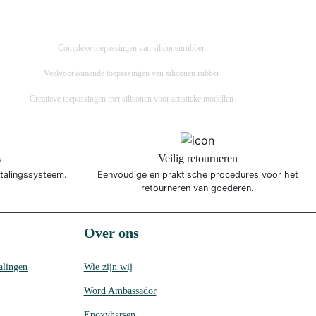
Complexe toepassingen van siliconenrubber
Veelvoorkomende toepassingen van siliconen rubber
Creatieve toepassingen met siliconen voor artistieke modellen
s
Veilig retourneren
etalingssysteem.
Eenvoudige en praktische procedures voor het
retourneren van goederen.
Over ons
alingen
Wie zijn wij
Word Ambassador
Epoxyharsen