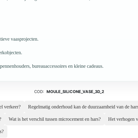
tieve vaasprojecten.
rkobjecten.
 pennenhouders, bureauaccessoires en kleine cadeaus.
COD:
MOULE_SILICONE_VASE_3D_2
el verkeer?
Regelmatig onderhoud kan de duurzaamheid van de hars
?
Wat is het verschil tussen microcement en hars?
Het verhogen v
s?