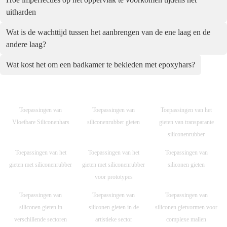
uitharden
Wat is de wachttijd tussen het aanbrengen van de ene laag en de
andere laag?
Wat kost het om een badkamer te bekleden met epoxyhars?
Toepassingen van
Toepassingen van
Toepassingen van het
Vloeibare Siliconenhars
siliconenrubber gieten
gieten van transparante
siliconenrubber
Toepassingen van het
Toepassingen van het
Toepassingen van
gieten met siliconenrubber
gieten met siliconenrubber
siliconen gieten
voor prototypes
Toepassingen van
Toepassingen van
Toepassingen van
siliconen gieten in
siliconen gieten in de
siliconen gietvormen voor
verschillende sectoren
artistieke sector
complexe mallen