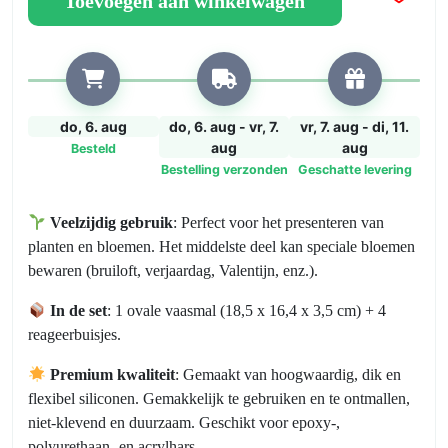
Toevoegen aan winkelwagen
Resin
Vaas
aantal
do, 6. aug
do, 6. aug - vr, 7.
vr, 7. aug - di, 11.
aug
aug
Besteld
Bestelling verzonden
Geschatte levering
Veelzijdig gebruik
: Perfect voor het presenteren van
planten en bloemen. Het middelste deel kan speciale bloemen
bewaren (bruiloft, verjaardag, Valentijn, enz.).
In de set
: 1 ovale vaasmal (18,5 x 16,4 x 3,5 cm) + 4
reageerbuisjes.
Premium kwaliteit
: Gemaakt van hoogwaardig, dik en
flexibel siliconen. Gemakkelijk te gebruiken en te ontmallen,
niet-klevend en duurzaam. Geschikt voor epoxy-,
polyurethaan- en acrylhars.