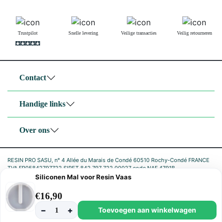
Trustpilot
Snelle levering
Veilige transacties
Veilig retourneren
Contact
Handige links
Over ons
RESIN PRO SASU, n° 4 Allée du Marais de Condé 60510 Rochy-Condé FRANCE
TVA FR05842797722 SIRET 842 797 722 00027 code NAF 4791B
Siliconen Mal voor Resin Vaas
|
Privacybeleid
Cookiebeleid
€
16,90
−
+
Toevoegen aan winkelwagen
1