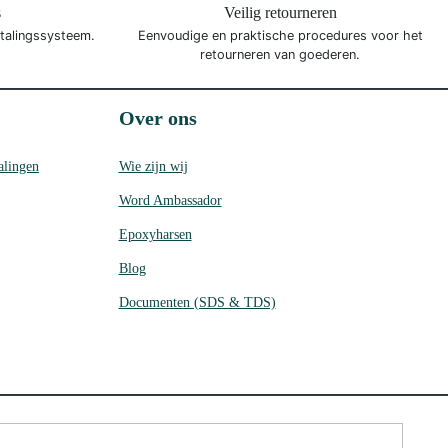
s
Veilig retourneren
etalingssysteem.
Eenvoudige en praktische procedures voor het
retourneren van goederen.
Over ons
alingen
Wie zijn wij
Word Ambassador
Epoxyharsen
Blog
Documenten (SDS & TDS)