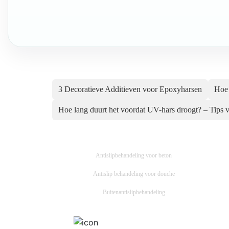
3 Decoratieve Additieven voor Epoxyharsen
Hoe 
Hoe lang duurt het voordat UV-hars droogt? – Ti
Antislipbehandeling voor beton
Antislip behandeling voor douche
Buitenantislipbehandeling