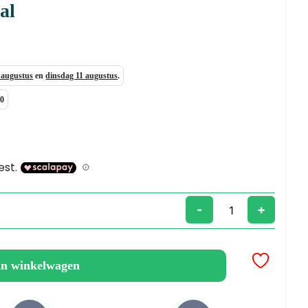
al
7 augustus
en
dinsdag 11 augustus
.
00
-
+
an winkelwagen