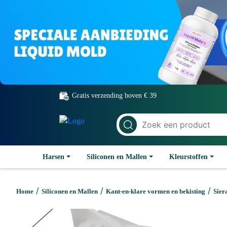
Gratis verzending boven € 39
Harsen
Siliconen en Mallen
Kleurstoffen
/
/
/
Home
Siliconen en Mallen
Kant-en-klare vormen en bekisting
Sier