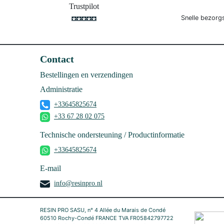
Trustpilot
Snelle bezorg
Contact
Bestellingen en verzendingen
Administratie
+33645825674
+33 67 28 02 075
Technische ondersteuning / Productinformatie
+33645825674
E-mail
info@resinpro.nl
RESIN PRO SASU, n° 4 Allée du Marais de Condé
60510 Rochy-Condé FRANCE TVA FR05842797722