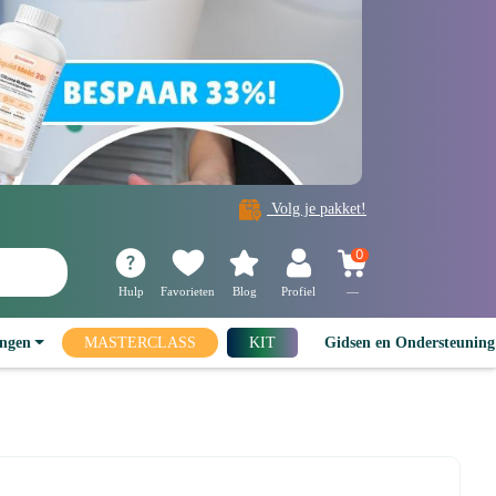
Volg je pakket!
0
Hulp
Favorieten
Blog
Profiel
—
ingen
MASTERCLASS
KIT
Gidsen en Ondersteunin