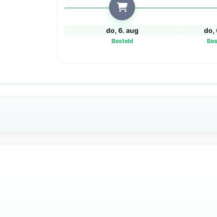
do, 6. aug
do, 
Besteld
Bes