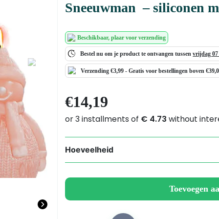
Sneeuwman – siliconen m
Beschikbaar
, plaar voor verzending
Bestel nu om je product te ontvangen tussen
vrijdag 0
Next
Verzending €3,99 -
Gratis
voor bestellingen boven €39,
€
14,19
Hoeveelheid
Sneeuwman
-
siliconen
Toevoegen a
mal
aantal