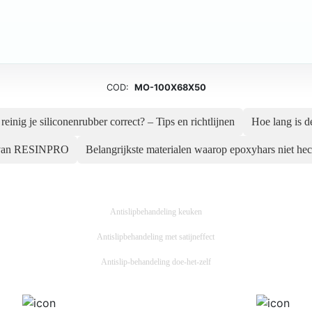
COD:
MO-100X68X50
reinig je siliconenrubber correct? – Tips en richtlijnen
Hoe lang is d
ps van RESINPRO
Belangrijkste materialen waarop epoxyhars niet hec
Antislipbehandeling keuken
Antislipbehandeling met satijneffect
Antislip-behandeling doe-het-zelf