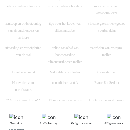
siliconen afstandhouders
siliconen afstandhouders
rubberen siliconen
afstandhouders
aankoop en ondersteuning
tips voor het kopen van
silicone gieten: werkgebied
van afstandhouders op
siliconenrubber
voorbereiden
resinpro
uitharding en verwijdering
online aanschaf van
voordelen van resinpro-
van de mal
hoogwaardige
mallen
siliconenrubberen mallen
Douchecabinekit
Vulmiddel voor holtes
Cementvuller
Houtvuller voor
consolideermastiek
Frame Kit Sealant
nachtkastjes
**Mastiek voor lijsten**
Plamuur voor correcties
Houtvuller voor dressoirs
Trustpilot
Snelle levering
Veilige transacties
Veilig retourneren