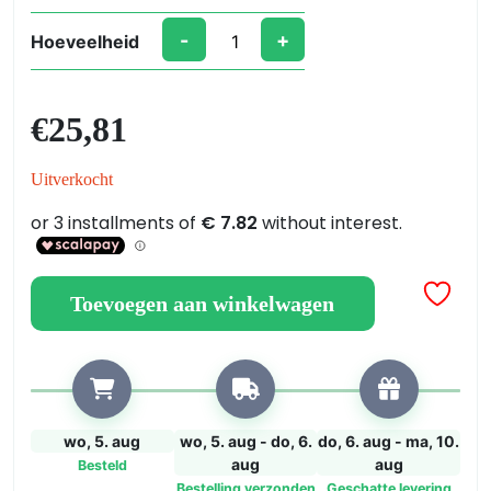
-
+
Hoeveelheid
V33
Complete
Houtbeschermer
€25,81
750
ml
Uitverkocht
–
Maximale
UV-
Bescherming
voor
Toevoegen aan winkelwagen
Buitenhout
aantal
wo, 5. aug
wo, 5. aug - do, 6.
do, 6. aug - ma, 10.
aug
aug
Besteld
Bestelling verzonden
Geschatte levering